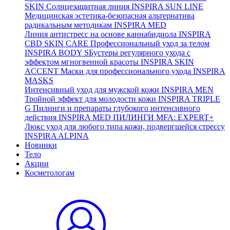
SKIN
Солнцезащитная линия
INSPIRA SUN LINE
Медицинская эстетика-безопасная альтернатива
радикальным методикам
INSPIRA MED
Линия антистресс на основе каннабидиола
INSPIRA
CBD SKIN CARE
Профессиональный уход за телом
INSPIRA BODY
SБустеры регулярного ухода с
эффектом мгногвенной красоты
INSPIRA SKIN
ACCENT
Маски для профессионального ухода
INSPIRA
MASKS
Интенсивный уход для мужской кожи
INSPIRA MEN
Тройной эффект для молодости кожи
INSPIRA TRIPLE
G
Пилинги и препараты глубокого интенсивного
действия
INSPIRA MED ПИЛИНГИ MFA: EXPERT+
Люкс уход для любого типа кожи, подвергшейся стрессу
INSPIRA ALPINA
Новинки
Тело
Акции
Косметологам