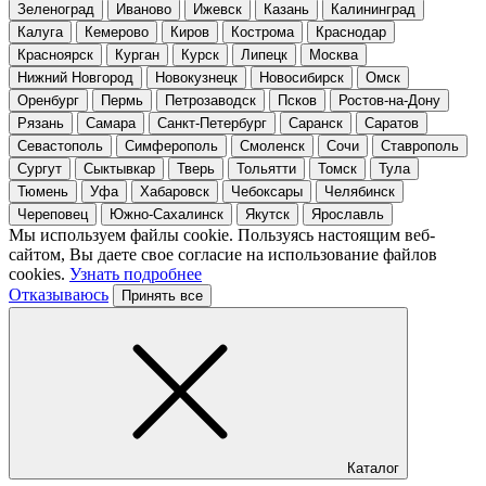
Зеленоград
Иваново
Ижевск
Казань
Калининград
Калуга
Кемерово
Киров
Кострома
Краснодар
Красноярск
Курган
Курск
Липецк
Москва
Нижний Новгород
Новокузнецк
Новосибирск
Омск
Оренбург
Пермь
Петрозаводск
Псков
Ростов-на-Дону
Рязань
Самара
Санкт-Петербург
Саранск
Саратов
Севастополь
Симферополь
Смоленск
Сочи
Ставрополь
Сургут
Сыктывкар
Тверь
Тольятти
Томск
Тула
Тюмень
Уфа
Хабаровск
Чебоксары
Челябинск
Череповец
Южно-Сахалинск
Якутск
Ярославль
Мы используем файлы cookie. Пользуясь настоящим веб-
сайтом, Вы даете свое согласие на использование файлов
cookies.
Узнать подробнее
Отказываюсь
Принять все
Каталог