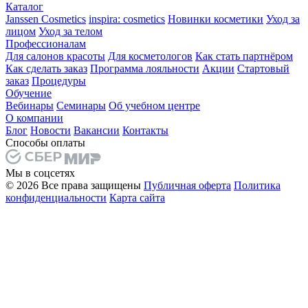
Каталог
Janssen Cosmetics
inspira: сosmetics
Новинки косметики
Уход за
лицом
Уход за телом
Профессионалам
Для салонов красоты
Для косметологов
Как стать партнёром
Как сделать заказ
Программа лояльности
Акции
Стартовый
заказ
Процедуры
Обучение
Вебинары
Семинары
Об учебном центре
О компании
Блог
Новости
Вакансии
Контакты
Способы оплаты
Мы в соцсетях
© 2026 Все права защищены
Публичная оферта
Политика
конфиденциальности
Карта сайта