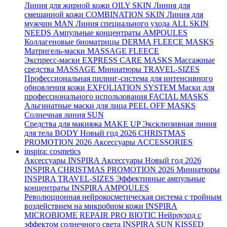
Линия для жирной кожи
OILY SKIN
Линия для
смешанной кожи
COMBINATION SKIN
Линия для
мужчин
MAN
Линия специального ухода
ALL SKIN
NEEDS
Ампульные концентраты
AMPOULES
Коллагеновые биоматрицы
DERMA FLEECE MASKS
Матригель-маски
MASSAGE FLEECE
Экспресс-маски
EXPRESS CARE MASKS
Массажные
средства
MASSAGE
Миниатюры
TRAVEL-SIZES
Профессиональная пилинг-система для интенсивного
обновления кожи
EXFOLIATION SYSTEM
Маски для
профессионального использования
FACIAL MASKS
Альгинатные маски для лица
PEEL OFF MASKS
Солнечная линия
SUN
Средства для макияжа
MAKE UP
Эксклюзивная линия
для тела
BODY
Новый год 2026
CHRISTMAS
PROMOTION 2026
Аксессуары
ACCESSORIES
inspira: cosmetics
Аксессуары
INSPIRA Аксессуары
Новый год 2026
INSPIRA CHRISTMAS PROMOTION 2026
Миниатюры
INSPIRA TRAVEL-SIZES
Эффективные ампульные
концентраты
INSPIRA AMPOULES
Революционная нейрокосметическая система с тройным
воздействием на микробиом кожи
INSPIRA
MICROBIOME REPAIR PRO BIOTIC
Нейроуход с
эффектом солнечного света
INSPIRA SUN KISSED