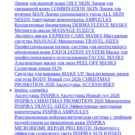
Линия для жирной кожи
OILY SKIN
Линия для
смешанной кожи
COMBINATION SKIN
Линия для
мужчин
MAN
Линия специального ухода
ALL SKIN
NEEDS
Ампульные концентраты
AMPOULES
Коллагеновые биоматрицы
DERMA FLEECE MASKS
Матригель-маски
MASSAGE FLEECE
Экспресс-маски
EXPRESS CARE MASKS
Массажные
средства
MASSAGE
Миниатюры
TRAVEL-SIZES
Профессиональная пилинг-система для интенсивного
обновления кожи
EXFOLIATION SYSTEM
Маски для
профессионального использования
FACIAL MASKS
Альгинатные маски для лица
PEEL OFF MASKS
Солнечная линия
SUN
Средства для макияжа
MAKE UP
Эксклюзивная линия
для тела
BODY
Новый год 2026
CHRISTMAS
PROMOTION 2026
Аксессуары
ACCESSORIES
inspira: cosmetics
Аксессуары
INSPIRA Аксессуары
Новый год 2026
INSPIRA CHRISTMAS PROMOTION 2026
Миниатюры
INSPIRA TRAVEL-SIZES
Эффективные ампульные
концентраты
INSPIRA AMPOULES
Революционная нейрокосметическая система с тройным
воздействием на микробиом кожи
INSPIRA
MICROBIOME REPAIR PRO BIOTIC
Нейроуход с
эффектом солнечного света
INSPIRA SUN KISSED