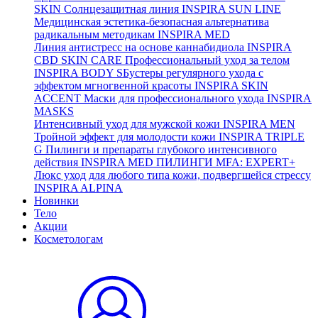
SKIN
Солнцезащитная линия
INSPIRA SUN LINE
Медицинская эстетика-безопасная альтернатива
радикальным методикам
INSPIRA MED
Линия антистресс на основе каннабидиола
INSPIRA
CBD SKIN CARE
Профессиональный уход за телом
INSPIRA BODY
SБустеры регулярного ухода с
эффектом мгногвенной красоты
INSPIRA SKIN
ACCENT
Маски для профессионального ухода
INSPIRA
MASKS
Интенсивный уход для мужской кожи
INSPIRA MEN
Тройной эффект для молодости кожи
INSPIRA TRIPLE
G
Пилинги и препараты глубокого интенсивного
действия
INSPIRA MED ПИЛИНГИ MFA: EXPERT+
Люкс уход для любого типа кожи, подвергшейся стрессу
INSPIRA ALPINA
Новинки
Тело
Акции
Косметологам