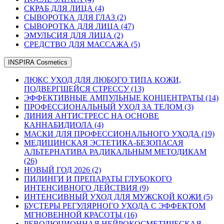
СКРАБ ДЛЯ ЛИЦА (4)
СЫВОРОТКА ДЛЯ ГЛАЗ (2)
СЫВОРОТКА ДЛЯ ЛИЦА (47)
ЭМУЛЬСИЯ ДЛЯ ЛИЦА (2)
СРЕДСТВО ДЛЯ МАССАЖА (5)
INSPIRA Cosmetics
ЛЮКС УХОД ДЛЯ ЛЮБОГО ТИПА КОЖИ,
ПОДВЕРГШЕЙСЯ СТРЕССУ (13)
ЭФФЕКТИВНЫЕ АМПУЛЬНЫЕ КОНЦЕНТРАТЫ (14)
ПРОФЕССИОНАЛЬНЫЙ УХОД ЗА ТЕЛОМ (3)
ЛИНИЯ АНТИСТРЕСС НА ОСНОВЕ
КАННАБИДИОЛА (4)
МАСКИ ДЛЯ ПРОФЕССИОНАЛЬНОГО УХОДА (19)
МЕДИЦИНСКАЯ ЭСТЕТИКА-БЕЗОПАСАЯ
АЛЬТЕРНАТИВА РАДИКАЛЬНЫМ МЕТОДИКАМ
(26)
НОВЫЙ ГОД 2026 (2)
ПИЛИНГИ И ПРЕПАРАТЫ ГЛУБОКОГО
ИНТЕНСИВНОГО ДЕЙСТВИЯ (9)
ИНТЕНСИВНЫЙ УХОД ДЛЯ МУЖСКОЙ КОЖИ (5)
БУСТЕРЫ РЕГУЛЯРНОГО УХОДА С ЭФФЕКТОМ
МГНОВЕННОЙ КРАСОТЫ (16)
РЕВОЛЮЦИОННАЯ НЕЙРОКОСМЕТИЧЕСКАЯ