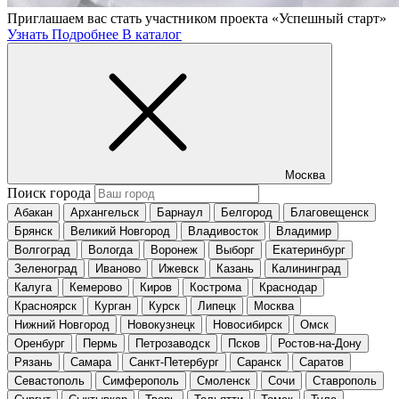
Приглашаем вас стать участником проекта «Успешный старт»
Узнать Подробнее
В каталог
Москва
Поиск города
Абакан
Архангельск
Барнаул
Белгород
Благовещенск
Брянск
Великий Новгород
Владивосток
Владимир
Волгоград
Вологда
Воронеж
Выборг
Екатеринбург
Зеленоград
Иваново
Ижевск
Казань
Калининград
Калуга
Кемерово
Киров
Кострома
Краснодар
Красноярск
Курган
Курск
Липецк
Москва
Нижний Новгород
Новокузнецк
Новосибирск
Омск
Оренбург
Пермь
Петрозаводск
Псков
Ростов-на-Дону
Рязань
Самара
Санкт-Петербург
Саранск
Саратов
Севастополь
Симферополь
Смоленск
Сочи
Ставрополь