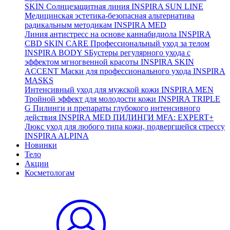
SKIN
Солнцезащитная линия
INSPIRA SUN LINE
Медицинская эстетика-безопасная альтернатива
радикальным методикам
INSPIRA MED
Линия антистресс на основе каннабидиола
INSPIRA
CBD SKIN CARE
Профессиональный уход за телом
INSPIRA BODY
SБустеры регулярного ухода с
эффектом мгногвенной красоты
INSPIRA SKIN
ACCENT
Маски для профессионального ухода
INSPIRA
MASKS
Интенсивный уход для мужской кожи
INSPIRA MEN
Тройной эффект для молодости кожи
INSPIRA TRIPLE
G
Пилинги и препараты глубокого интенсивного
действия
INSPIRA MED ПИЛИНГИ MFA: EXPERT+
Люкс уход для любого типа кожи, подвергшейся стрессу
INSPIRA ALPINA
Новинки
Тело
Акции
Косметологам