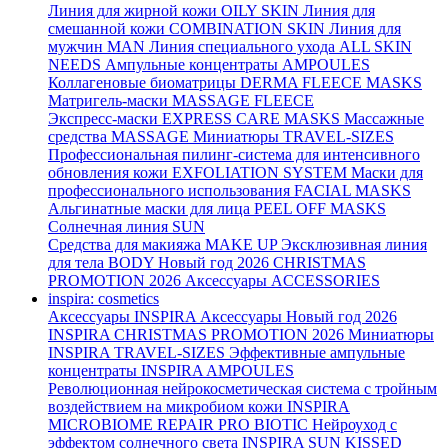
Линия для жирной кожи
OILY SKIN
Линия для
смешанной кожи
COMBINATION SKIN
Линия для
мужчин
MAN
Линия специального ухода
ALL SKIN
NEEDS
Ампульные концентраты
AMPOULES
Коллагеновые биоматрицы
DERMA FLEECE MASKS
Матригель-маски
MASSAGE FLEECE
Экспресс-маски
EXPRESS CARE MASKS
Массажные
средства
MASSAGE
Миниатюры
TRAVEL-SIZES
Профессиональная пилинг-система для интенсивного
обновления кожи
EXFOLIATION SYSTEM
Маски для
профессионального использования
FACIAL MASKS
Альгинатные маски для лица
PEEL OFF MASKS
Солнечная линия
SUN
Средства для макияжа
MAKE UP
Эксклюзивная линия
для тела
BODY
Новый год 2026
CHRISTMAS
PROMOTION 2026
Аксессуары
ACCESSORIES
inspira: cosmetics
Аксессуары
INSPIRA Аксессуары
Новый год 2026
INSPIRA CHRISTMAS PROMOTION 2026
Миниатюры
INSPIRA TRAVEL-SIZES
Эффективные ампульные
концентраты
INSPIRA AMPOULES
Революционная нейрокосметическая система с тройным
воздействием на микробиом кожи
INSPIRA
MICROBIOME REPAIR PRO BIOTIC
Нейроуход с
эффектом солнечного света
INSPIRA SUN KISSED