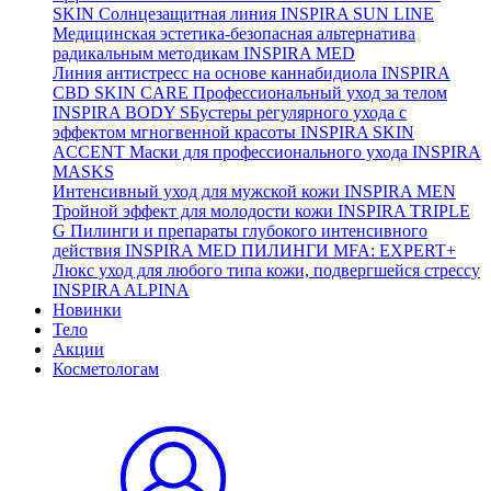
SKIN
Солнцезащитная линия
INSPIRA SUN LINE
Медицинская эстетика-безопасная альтернатива
радикальным методикам
INSPIRA MED
Линия антистресс на основе каннабидиола
INSPIRA
CBD SKIN CARE
Профессиональный уход за телом
INSPIRA BODY
SБустеры регулярного ухода с
эффектом мгногвенной красоты
INSPIRA SKIN
ACCENT
Маски для профессионального ухода
INSPIRA
MASKS
Интенсивный уход для мужской кожи
INSPIRA MEN
Тройной эффект для молодости кожи
INSPIRA TRIPLE
G
Пилинги и препараты глубокого интенсивного
действия
INSPIRA MED ПИЛИНГИ MFA: EXPERT+
Люкс уход для любого типа кожи, подвергшейся стрессу
INSPIRA ALPINA
Новинки
Тело
Акции
Косметологам