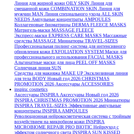
Линия для жирной кожи
OILY SKIN
Линия для
смешанной кожи
COMBINATION SKIN
Линия для
мужчин
MAN
Линия специального ухода
ALL SKIN
NEEDS
Ампульные концентраты
AMPOULES
Коллагеновые биоматрицы
DERMA FLEECE MASKS
Матригель-маски
MASSAGE FLEECE
Экспресс-маски
EXPRESS CARE MASKS
Массажные
средства
MASSAGE
Миниатюры
TRAVEL-SIZES
Профессиональная пилинг-система для интенсивного
обновления кожи
EXFOLIATION SYSTEM
Маски для
профессионального использования
FACIAL MASKS
Альгинатные маски для лица
PEEL OFF MASKS
Солнечная линия
SUN
Средства для макияжа
MAKE UP
Эксклюзивная линия
для тела
BODY
Новый год 2026
CHRISTMAS
PROMOTION 2026
Аксессуары
ACCESSORIES
inspira: cosmetics
Аксессуары
INSPIRA Аксессуары
Новый год 2026
INSPIRA CHRISTMAS PROMOTION 2026
Миниатюры
INSPIRA TRAVEL-SIZES
Эффективные ампульные
концентраты
INSPIRA AMPOULES
Революционная нейрокосметическая система с тройным
воздействием на микробиом кожи
INSPIRA
MICROBIOME REPAIR PRO BIOTIC
Нейроуход с
эффектом солнечного света
INSPIRA SUN KISSED