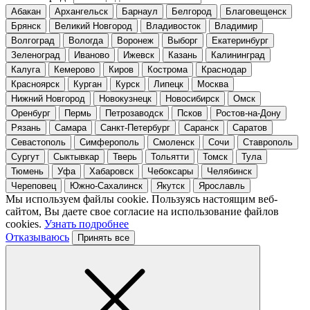
Абакан
Архангельск
Барнаул
Белгород
Благовещенск
Брянск
Великий Новгород
Владивосток
Владимир
Волгоград
Вологда
Воронеж
Выборг
Екатеринбург
Зеленоград
Иваново
Ижевск
Казань
Калининград
Калуга
Кемерово
Киров
Кострома
Краснодар
Красноярск
Курган
Курск
Липецк
Москва
Нижний Новгород
Новокузнецк
Новосибирск
Омск
Оренбург
Пермь
Петрозаводск
Псков
Ростов-на-Дону
Рязань
Самара
Санкт-Петербург
Саранск
Саратов
Севастополь
Симферополь
Смоленск
Сочи
Ставрополь
Сургут
Сыктывкар
Тверь
Тольятти
Томск
Тула
Тюмень
Уфа
Хабаровск
Чебоксары
Челябинск
Череповец
Южно-Сахалинск
Якутск
Ярославль
Мы используем файлы cookie. Пользуясь настоящим веб-
сайтом, Вы даете свое согласие на использование файлов
cookies.
Узнать подробнее
Отказываюсь
Принять все