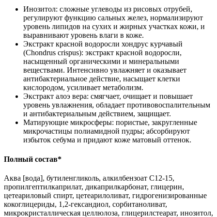
Инозитол: сложные углеводы из рисовых отрубей,
регулируют функцию сальных желез, нормализируют
уровень липидов на сухих и жирных участках кожи, и
выравнивают уровень влаги в коже.
Экстракт красной водоросли хондрус курчавый
(Chondrus crispus): экстракт красной водоросли,
насыщенный органическими и минеральными
веществами. Интенсивно увлажняет и оказывает
антибактериальное действие, насыщает клетки
кислородом, усиливает метаболизм.
Экстракт алоэ вера: смягчает, очищает и повышает
уровень увлажнения, обладает противовоспалительным
и антибактериальным действием, защищает.
Матирующие микросферы: пористые, закругленные
микрочастицы полиамидной пудры; абсорбируют
избыток себума и придают коже матовый оттенок.
Полный состав*
Аква [вода], бутиленгликоль, алкилбензоат С12-15,
пропилгептилкаприлат, дикаприлкарбонат, глицерин,
цетеариловый спирт, цетеарилоливат, гидрогенизированные
кокоглицериды, 1,2-гександиол, сорбитаноливат,
микрокристаллическая целлюлоза, глицерилстеарат, инозитол,