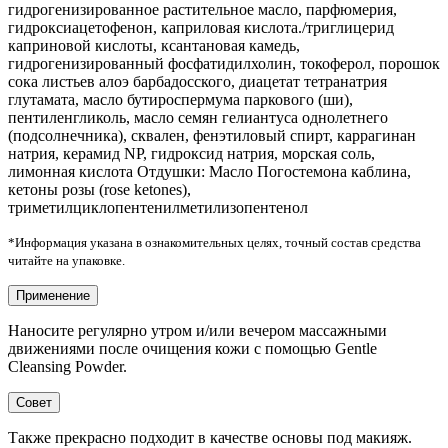
гидрогенизированное растительное масло, парфюмерия,
гидроксиацетофенон, каприловая кислота./триглицерид
каприновой кислоты, ксантановая камедь,
гидрогенизированный фосфатидилхолин, токоферол, порошок
сока листьев алоэ барбадосского, диацетат тетранатрия
глутамата, масло бутироспермума паркового (ши),
пентиленгликоль, масло семян гелиантуса однолетнего
(подсолнечника), сквален, фенэтиловый спирт, каррагинан
натрия, керамид NP, гидроксид натрия, морская соль,
лимонная кислота Отдушки: Масло Погостемона каблина,
кетоны розы (rose ketones),
триметилциклопентенилметилизопентенол
*Информация указана в ознакомительных целях, точный состав средства
читайте на упаковке.
Применение
Наносите регулярно утром и/или вечером массажными
движениями после очищения кожи с помощью Gentle
Cleansing Powder.
Совет
Также прекрасно подходит в качестве основы под макияж.