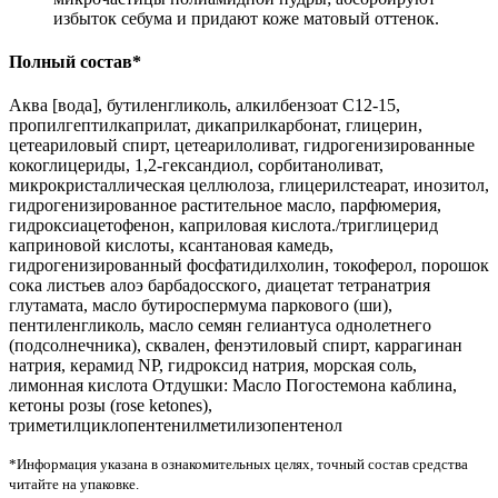
избыток себума и придают коже матовый оттенок.
Полный состав*
Аква [вода], бутиленгликоль, алкилбензоат С12-15,
пропилгептилкаприлат, дикаприлкарбонат, глицерин,
цетеариловый спирт, цетеарилоливат, гидрогенизированные
кокоглицериды, 1,2-гександиол, сорбитаноливат,
микрокристаллическая целлюлоза, глицерилстеарат, инозитол,
гидрогенизированное растительное масло, парфюмерия,
гидроксиацетофенон, каприловая кислота./триглицерид
каприновой кислоты, ксантановая камедь,
гидрогенизированный фосфатидилхолин, токоферол, порошок
сока листьев алоэ барбадосского, диацетат тетранатрия
глутамата, масло бутироспермума паркового (ши),
пентиленгликоль, масло семян гелиантуса однолетнего
(подсолнечника), сквален, фенэтиловый спирт, каррагинан
натрия, керамид NP, гидроксид натрия, морская соль,
лимонная кислота Отдушки: Масло Погостемона каблина,
кетоны розы (rose ketones),
триметилциклопентенилметилизопентенол
*Информация указана в ознакомительных целях, точный состав средства
читайте на упаковке.