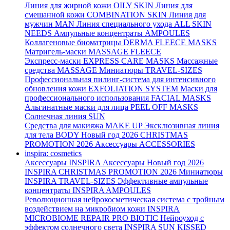
Линия для жирной кожи
OILY SKIN
Линия для
смешанной кожи
COMBINATION SKIN
Линия для
мужчин
MAN
Линия специального ухода
ALL SKIN
NEEDS
Ампульные концентраты
AMPOULES
Коллагеновые биоматрицы
DERMA FLEECE MASKS
Матригель-маски
MASSAGE FLEECE
Экспресс-маски
EXPRESS CARE MASKS
Массажные
средства
MASSAGE
Миниатюры
TRAVEL-SIZES
Профессиональная пилинг-система для интенсивного
обновления кожи
EXFOLIATION SYSTEM
Маски для
профессионального использования
FACIAL MASKS
Альгинатные маски для лица
PEEL OFF MASKS
Солнечная линия
SUN
Средства для макияжа
MAKE UP
Эксклюзивная линия
для тела
BODY
Новый год 2026
CHRISTMAS
PROMOTION 2026
Аксессуары
ACCESSORIES
inspira: cosmetics
Аксессуары
INSPIRA Аксессуары
Новый год 2026
INSPIRA CHRISTMAS PROMOTION 2026
Миниатюры
INSPIRA TRAVEL-SIZES
Эффективные ампульные
концентраты
INSPIRA AMPOULES
Революционная нейрокосметическая система с тройным
воздействием на микробиом кожи
INSPIRA
MICROBIOME REPAIR PRO BIOTIC
Нейроуход с
эффектом солнечного света
INSPIRA SUN KISSED