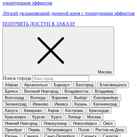
тонирующим эффектом
Лёгкий увлажняющий дневной крем с тонирующим эффектом
ПОЛУЧИТЬ ДОСТУП К ЗАКАЗУ
Москва
Поиск города
Абакан
Архангельск
Барнаул
Белгород
Благовещенск
Брянск
Великий Новгород
Владивосток
Владимир
Волгоград
Вологда
Воронеж
Выборг
Екатеринбург
Зеленоград
Иваново
Ижевск
Казань
Калининград
Калуга
Кемерово
Киров
Кострома
Краснодар
Красноярск
Курган
Курск
Липецк
Москва
Нижний Новгород
Новокузнецк
Новосибирск
Омск
Оренбург
Пермь
Петрозаводск
Псков
Ростов-на-Дону
Рязань
Самара
Санкт-Петербург
Саранск
Саратов