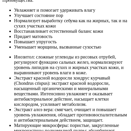
Преимущества:
Увлажняет и помогает удерживать влагу
Улучшает состояние пор
Нормализует выработку себума как на жирных, так и на
сухих участках кожи
Восстанавливает естественный баланс кожи
Придает матовость
Повышает упругость
Уменьшает морщины, вызванные сухостью
Инозитол: сложные углеводы из рисовых отрубей,
регулируют функцию сальных желез, нормализируют
уровень липидов на сухих и жирных участках кожи, и
выравнивают уровень влаги в коже.
Экстракт красной водоросли хондрус курчавый
(Chondrus crispus): экстракт красной водоросли,
насыщенный органическими и минеральными
веществами. Интенсивно увлажняет и оказывает
антибактериальное действие, насыщает клетки
кислородом, усиливает метаболизм.
Экстракт алоэ вера: смягчает, очищает и повышает
уровень увлажнения, обладает противовоспалительным
и антибактериальным действием, защищает.
Матирующие микросферы: пористые, закругленные
микрочастицы полиамидной пудры; абсорбируют