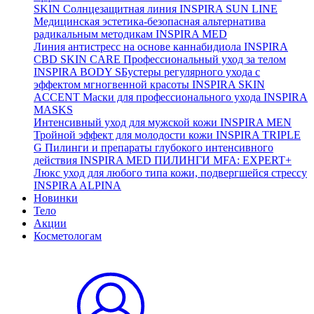
SKIN
Солнцезащитная линия
INSPIRA SUN LINE
Медицинская эстетика-безопасная альтернатива
радикальным методикам
INSPIRA MED
Линия антистресс на основе каннабидиола
INSPIRA
CBD SKIN CARE
Профессиональный уход за телом
INSPIRA BODY
SБустеры регулярного ухода с
эффектом мгногвенной красоты
INSPIRA SKIN
ACCENT
Маски для профессионального ухода
INSPIRA
MASKS
Интенсивный уход для мужской кожи
INSPIRA MEN
Тройной эффект для молодости кожи
INSPIRA TRIPLE
G
Пилинги и препараты глубокого интенсивного
действия
INSPIRA MED ПИЛИНГИ MFA: EXPERT+
Люкс уход для любого типа кожи, подвергшейся стрессу
INSPIRA ALPINA
Новинки
Тело
Акции
Косметологам