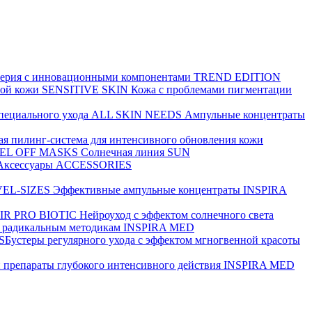
серия с инновационными компонентами
TREND EDITION
ной кожи
SENSITIVE SKIN
Кожа с проблемами пигментации
пециального ухода
ALL SKIN NEEDS
Ампульные концентраты
я пилинг-система для интенсивного обновления кожи
EL OFF MASKS
Солнечная линия
SUN
Аксессуары
ACCESSORIES
VEL-SIZES
Эффективные ампульные концентраты
INSPIRA
IR PRO BIOTIC
Нейроуход с эффектом солнечного света
а радикальным методикам
INSPIRA MED
SБустеры регулярного ухода с эффектом мгногвенной красоты
 препараты глубокого интенсивного действия
INSPIRA MED