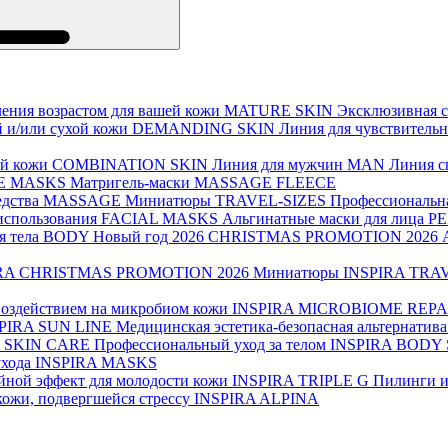
ения возрастом для вашей кожи
MATURE SKIN
Эксклюзивная 
й и/или сухой кожи
DEMANDING SKIN
Линия для чувствитель
й кожи
COMBINATION SKIN
Линия для мужчин
MAN
Линия с
E MASKS
Матригель-маски
MASSAGE FLEECE
дства
MASSAGE
Миниатюры
TRAVEL-SIZES
Профессиональна
использования
FACIAL MASKS
Альгинатные маски для лица
PE
я тела
BODY
Новый год 2026
CHRISTMAS PROMOTION 2026
RA CHRISTMAS PROMOTION 2026
Миниатюры
INSPIRA TRA
воздействием на микробиом кожи
INSPIRA MICROBIOME REPA
PIRA SUN LINE
Медицинская эстетика-безопасная альтернатив
 SKIN CARE
Профессиональный уход за телом
INSPIRA BODY
ухода
INSPIRA MASKS
йной эффект для молодости кожи
INSPIRA TRIPLE G
Пилинги и
кожи, подвергшейся стрессу
INSPIRA ALPINA