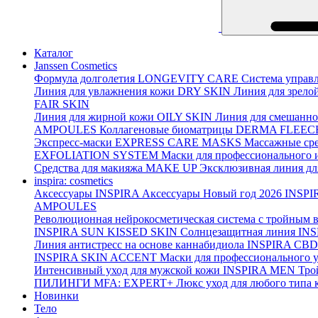
Каталог
Janssen Cosmetics
Формула долголетия
LONGEVITY CARE
Система управл
Линия для увлажнения кожи
DRY SKIN
Линия для зрело
FAIR SKIN
Линия для жирной кожи
OILY SKIN
Линия для смешанно
AMPOULES
Коллагеновые биоматрицы
DERMA FLEEC
Экспресс-маски
EXPRESS CARE MASKS
Массажные сре
EXFOLIATION SYSTEM
Маски для профессионального 
Средства для макияжа
MAKE UP
Эксклюзивная линия дл
inspira: cosmetics
Аксессуары
INSPIRA Аксессуары
Новый год 2026
INSPI
AMPOULES
Революционная нейрокосметическая система с тройным 
INSPIRA SUN KISSED SKIN
Солнцезащитная линия
INS
Линия антистресс на основе каннабидиола
INSPIRA CBD
INSPIRA SKIN ACCENT
Маски для профессионального 
Интенсивный уход для мужской кожи
INSPIRA MEN
Тро
ПИЛИНГИ MFA: EXPERT+
Люкс уход для любого типа 
Новинки
Тело