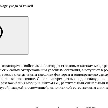
-age ухода за кожей
ивающими свойствами, благодаря стволовым клеткам мха, тре
аться к самым экстремальным условиям обитания, выступают в 
ть кожи к негативным внешним факторам и одновременно стиму
естественное сияние. Сочетание трех разных видов гиалуронов
 разглаживания морщин. Фито-EGF, растительный сигнальный пе
янутой, гладкой, посвежевшей, наполненной естественным сияни