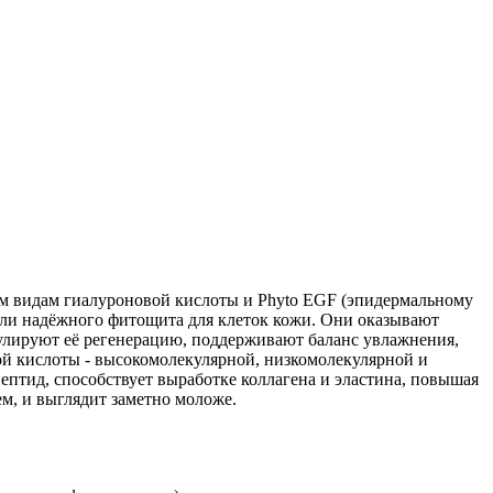
м видам гиалуроновой кислоты и Phyto EGF (эпидермальному
роли надёжного фитощита для клеток кожи. Они оказывают
лируют её регенерацию, поддерживают баланс увлажнения,
ой кислоты - высокомолекулярной, низкомолекулярной и
птид, способствует выработке коллагена и эластина, повышая
ем, и выглядит заметно моложе.