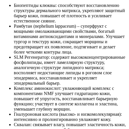
Биопептиды клюквы: способствуют восстановлению
структуры дермального матрикса, укрепляют защитный
барьер кожи, повышает её плотность и усиливает
естественное сияние.
Рамбутан (nephelium lappaceum) – суперфрукт с
мощными омолаживающими свойствами, богатый
витаминами антиоксидантами и минералами. Улучшает
тургор и текстуру кожи, сокращает морщины и
предотвращает их появление, подтягивает и делает
более четкими контуры лица.
SLM Регенератор: содержит высококонцентрированные
фосфолипиды, имеет ламеллярную структуру,
аналогичную структуре липидного матрикса;
восполняет недостающие липиды в роговом слое
эпидермиса, восстанавливает и укрепляет
эпидермальный барьер.
Комплекс аминокислот: увлажняющий комплекс с
компонентами NMF улучшает гидратацию кожи,
повышает её упругость, восстанавливает барьерную
функцию; участвует в синтезе коллагена и эластина,
уменьшает глубину морщин.
Гиалуроновая кислота (высоко- и низкомолекулярная):
интенсивно и пролонгированно увлажняет кожу.
Сквалан: связывает влагу, повышает эластичность кожи,