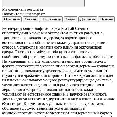
Мгновенный результат
Накопительный эффект
Описание
Состав
Применение
Совет
Доставка
Отзывы
Регенерирующий лифтинг-крем Pro-Lift Cream с
биопептидами клюквы и экстрактом листьев рамбутана,
тропического плодового дерева, ускоряет процесс
восстановления и обновления кожи, устраняя последствия
стресса, усталости и негативного влияния окружающей
среды. Экстракт рамбутана обладает активностью,
свойственной ретинолу, но не вызывает фотосенсибилизации.
Натуральный anti-age компонент из листьев тропического
фрукта способствует укреплению волокон дермы — коллагена
и эластина, повышает упругость кожи, заметно уменьшает
глубину и выраженность морщин. В то же время биопептиды
из клюквы оказывают мощное реструктурирующее действие,
улучшают качество дермо-эпидермального соединения и
дермального матрикса, повышают плотность кожи и
усиливают её естественное сияние. Гиалуроновая кислота
двух видов увлажняет и удерживает влагу в коже, разглаживая
её изнутри. Кроме того, мультиактивная anti-age формула
обогащена дружественными коже липидами и
аминокислотами, которые укрепляют эпидермальный барьер