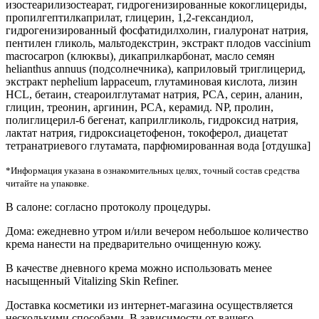
изостеарилизостеарат, гидрогенизированные кокоглицериды,
пропилгептилкаприлат, глицерин, 1,2-гександиол,
гидрогенизированный фосфатидилхолин, гиалуронат натрия,
пентилен гликоль, мальтодекстрин, экстракт плодов vaccinium
macrocarpon (клюквы), дикаприлкарбонат, масло семян
helianthus annuus (подсолнечника), каприловый триглицерид,
экстракт nephelium lappaceum, глутаминовая кислота, лизин
HCL, бетаин, стеароилглутамат натрия, PCA, серин, аланин,
глицин, треонин, аргинин, PCA, керамид. NP, пролин,
полиглицерил-6 бегенат, каприлгликоль, гидроксид натрия,
лактат натрия, гидроксиацетофенон, токоферол, диацетат
тетранатриевого глутамата, парфюмированная вода [отдушка]
*Информация указана в ознакомительных целях, точный состав средства
читайте на упаковке.
В салоне: согласно протоколу процедуры.
Дома: ежедневно утром и/или вечером небольшое количество
крема нанести на предварительно очищенную кожу.
В качестве дневного крема можно использовать менее
насыщенный Vitalizing Skin Refiner.
Доставка косметики из интернет-магазина осуществляется
несколькими способами. В зависимости от вашего