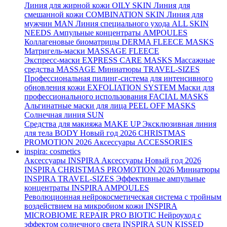
Линия для жирной кожи
OILY SKIN
Линия для
смешанной кожи
COMBINATION SKIN
Линия для
мужчин
MAN
Линия специального ухода
ALL SKIN
NEEDS
Ампульные концентраты
AMPOULES
Коллагеновые биоматрицы
DERMA FLEECE MASKS
Матригель-маски
MASSAGE FLEECE
Экспресс-маски
EXPRESS CARE MASKS
Массажные
средства
MASSAGE
Миниатюры
TRAVEL-SIZES
Профессиональная пилинг-система для интенсивного
обновления кожи
EXFOLIATION SYSTEM
Маски для
профессионального использования
FACIAL MASKS
Альгинатные маски для лица
PEEL OFF MASKS
Солнечная линия
SUN
Средства для макияжа
MAKE UP
Эксклюзивная линия
для тела
BODY
Новый год 2026
CHRISTMAS
PROMOTION 2026
Аксессуары
ACCESSORIES
inspira: cosmetics
Аксессуары
INSPIRA Аксессуары
Новый год 2026
INSPIRA CHRISTMAS PROMOTION 2026
Миниатюры
INSPIRA TRAVEL-SIZES
Эффективные ампульные
концентраты
INSPIRA AMPOULES
Революционная нейрокосметическая система с тройным
воздействием на микробиом кожи
INSPIRA
MICROBIOME REPAIR PRO BIOTIC
Нейроуход с
эффектом солнечного света
INSPIRA SUN KISSED