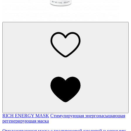
RICH ENERGY MASK
Стимулирующая энергонасыщающая
регенерирующая маска
Омолаживающая маска c гиалуроновой кислотой и ценными