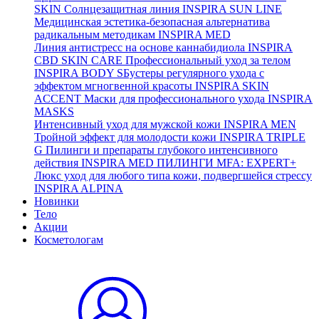
SKIN
Солнцезащитная линия
INSPIRA SUN LINE
Медицинская эстетика-безопасная альтернатива
радикальным методикам
INSPIRA MED
Линия антистресс на основе каннабидиола
INSPIRA
CBD SKIN CARE
Профессиональный уход за телом
INSPIRA BODY
SБустеры регулярного ухода с
эффектом мгногвенной красоты
INSPIRA SKIN
ACCENT
Маски для профессионального ухода
INSPIRA
MASKS
Интенсивный уход для мужской кожи
INSPIRA MEN
Тройной эффект для молодости кожи
INSPIRA TRIPLE
G
Пилинги и препараты глубокого интенсивного
действия
INSPIRA MED ПИЛИНГИ MFA: EXPERT+
Люкс уход для любого типа кожи, подвергшейся стрессу
INSPIRA ALPINA
Новинки
Тело
Акции
Косметологам