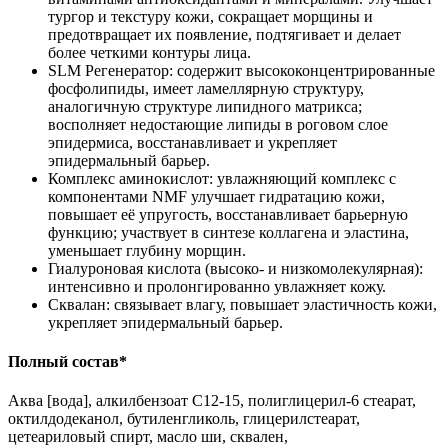
тургор и текстуру кожи, сокращает морщины и
предотвращает их появление, подтягивает и делает
более четкими контуры лица.
SLM Регенератор: содержит высококонцентрированные
фосфолипиды, имеет ламеллярную структуру,
аналогичную структуре липидного матрикса;
восполняет недостающие липиды в роговом слое
эпидермиса, восстанавливает и укрепляет
эпидермальный барьер.
Комплекс аминокислот: увлажняющий комплекс с
компонентами NMF улучшает гидратацию кожи,
повышает её упругость, восстанавливает барьерную
функцию; участвует в синтезе коллагена и эластина,
уменьшает глубину морщин.
Гиалуроновая кислота (высоко- и низкомолекулярная):
интенсивно и пролонгированно увлажняет кожу.
Сквалан: связывает влагу, повышает эластичность кожи,
укрепляет эпидермальный барьер.
Полный состав*
Аква [вода], алкилбензоат С12-15, полиглицерил-6 стеарат,
октилдодеканол, бутиленгликоль, глицерилстеарат,
цетеариловый спирт, масло ши, сквален,