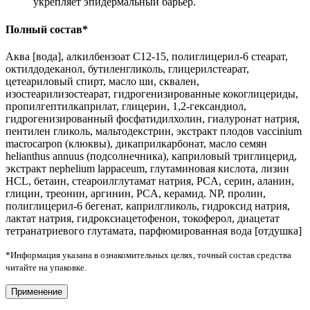
укрепляет эпидермальный барьер.
Полный состав*
Аква [вода], алкилбензоат С12-15, полиглицерил-6 стеарат,
октилдодеканол, бутиленгликоль, глицерилстеарат,
цетеариловый спирт, масло ши, сквален,
изостеарилизостеарат, гидрогенизированные кокоглицериды,
пропилгептилкаприлат, глицерин, 1,2-гександиол,
гидрогенизированный фосфатидилхолин, гиалуронат натрия,
пентилен гликоль, мальтодекстрин, экстракт плодов vaccinium
macrocarpon (клюквы), дикаприлкарбонат, масло семян
helianthus annuus (подсолнечника), каприловый триглицерид,
экстракт nephelium lappaceum, глутаминовая кислота, лизин
HCL, бетаин, стеароилглутамат натрия, PCA, серин, аланин,
глицин, треонин, аргинин, PCA, керамид. NP, пролин,
полиглицерил-6 бегенат, каприлгликоль, гидроксид натрия,
лактат натрия, гидроксиацетофенон, токоферол, диацетат
тетранатриевого глутамата, парфюмированная вода [отдушка]
*Информация указана в ознакомительных целях, точный состав средства
читайте на упаковке.
Применение