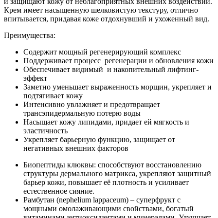
и защищают кожу от неблагоприятных внешних воздействий.
Крем имеет насыщенную шелковистую текстуру, отлично
впитывается, придавая коже отдохнувший и ухоженный вид.
Преимущества:
Содержит мощный регенерирующий комплекс
Поддерживает процесс регенерации и обновления кожи
Обеспечивает видимый и накопительный лифтинг-
эффект
Заметно уменьшает выраженность морщин, укрепляет и
подтягивает кожу
Интенсивно увлажняет и предотвращает
трансэпидермальную потерю воды
Насыщает кожу липидами, придает ей мягкость и
эластичность
Укрепляет барьерную функцию, защищает от
негативных внешних факторов
Биопептиды клюквы: способствуют восстановлению
структуры дермального матрикса, укрепляют защитный
барьер кожи, повышает её плотность и усиливает
естественное сияние.
Рамбутан (nephelium lappaceum) – суперфрукт с
мощными омолаживающими свойствами, богатый
витаминами антиоксидантами и минералами. Улучшает