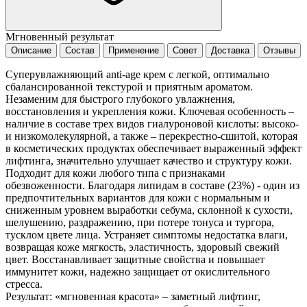
Мгновенный результат
Описание
Состав
Применение
Совет
Доставка
Отзывы
Суперувлажняющий anti-age крем с легкой, оптимально
сбалансированной текстурой и приятным ароматом.
Незаменим для быстрого глубокого увлажнения,
восстановления и укрепления кожи. Ключевая особенность –
наличие в составе трех видов гиалуроновой кислоты: высоко-
и низкомолекулярной, а также – перекрестно-сшитой, которая
в косметических продуктах обеспечивает выраженный эффект
лифтинга, значительно улучшает качество и структуру кожи.
Подходит для кожи любого типа с признаками
обезвоженности. Благодаря липидам в составе (23%) - один из
предпочтительных вариантов для кожи с нормальным и
сниженным уровнем выработки себума, склонной к сухости,
шелушению, раздражению, при потере тонуса и тургора,
тусклом цвете лица. Устраняет симптомы недостатка влаги,
возвращая коже мягкость, эластичность, здоровый свежий
цвет. Восстанавливает защитные свойства и повышает
иммунитет кожи, надежно защищает от окислительного
стресса.
Результат: «мгновенная красота» – заметный лифтинг,