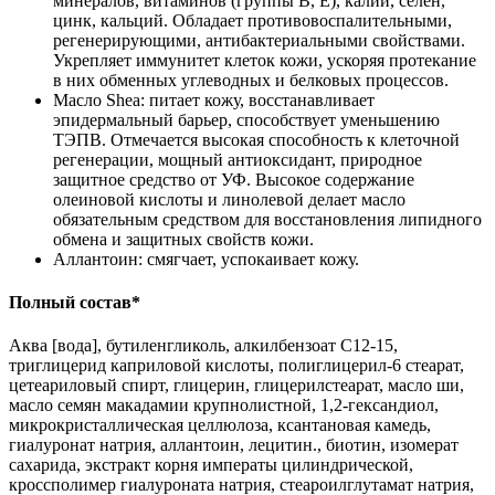
минералов, витаминов (группы B, E), калий, селен,
цинк, кальций. Обладает противовоспалительными,
регенерирующими, антибактериальными свойствами.
Укрепляет иммунитет клеток кожи, ускоряя протекание
в них обменных углеводных и белковых процессов.
Масло Shea: питает кожу, восстанавливает
эпидермальный барьер, способствует уменьшению
ТЭПВ. Отмечается высокая способность к клеточной
регенерации, мощный антиоксидант, природное
защитное средство от УФ. Высокое содержание
олеиновой кислоты и линолевой делает масло
обязательным средством для восстановления липидного
обмена и защитных свойств кожи.
Аллантоин: смягчает, успокаивает кожу.
Полный состав*
Аква [вода], бутиленгликоль, алкилбензоат С12-15,
триглицерид каприловой кислоты, полиглицерил-6 стеарат,
цетеариловый спирт, глицерин, глицерилстеарат, масло ши,
масло семян макадамии крупнолистной, 1,2-гександиол,
микрокристаллическая целлюлоза, ксантановая камедь,
гиалуронат натрия, аллантоин, лецитин., биотин, изомерат
сахарида, экстракт корня императы цилиндрической,
кроссполимер гиалуроната натрия, стеароилглутамат натрия,