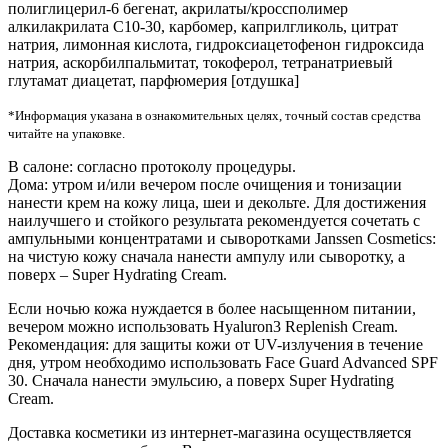
полиглицерил-6 бегенат, акрилаты/кроссполимер
алкилакрилата С10-30, карбомер, каприлгликоль, цитрат
натрия, лимонная кислота, гидроксиацетофенон гидроксида
натрия, аскорбилпальмитат, токоферол, тетранатриевый
глутамат диацетат, парфюмерия [отдушка]
*Информация указана в ознакомительных целях, точный состав средства
читайте на упаковке.
В салоне: согласно протоколу процедуры.
Дома: утром и/или вечером после очищения и тонизации
нанести крем на кожу лица, шеи и декольте. Для достижения
наилучшего и стойкого результата рекомендуется сочетать с
ампульными концентратами и сыворотками Janssen Cosmetics:
на чистую кожу сначала нанести ампулу или сыворотку, а
поверх – Super Hydrating Cream.
Если ночью кожа нуждается в более насыщенном питании,
вечером можно использовать Hyaluron3 Replenish Cream.
Рекомендация: для защиты кожи от UV-излучения в течение
дня, утром необходимо использовать Face Guard Advanced SPF
30. Сначала нанести эмульсию, а поверх Super Hydrating
Cream.
Доставка косметики из интернет-магазина осуществляется