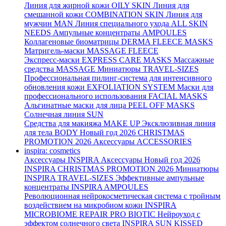
Линия для жирной кожи
OILY SKIN
Линия для
смешанной кожи
COMBINATION SKIN
Линия для
мужчин
MAN
Линия специального ухода
ALL SKIN
NEEDS
Ампульные концентраты
AMPOULES
Коллагеновые биоматрицы
DERMA FLEECE MASKS
Матригель-маски
MASSAGE FLEECE
Экспресс-маски
EXPRESS CARE MASKS
Массажные
средства
MASSAGE
Миниатюры
TRAVEL-SIZES
Профессиональная пилинг-система для интенсивного
обновления кожи
EXFOLIATION SYSTEM
Маски для
профессионального использования
FACIAL MASKS
Альгинатные маски для лица
PEEL OFF MASKS
Солнечная линия
SUN
Средства для макияжа
MAKE UP
Эксклюзивная линия
для тела
BODY
Новый год 2026
CHRISTMAS
PROMOTION 2026
Аксессуары
ACCESSORIES
inspira: cosmetics
Аксессуары
INSPIRA Аксессуары
Новый год 2026
INSPIRA CHRISTMAS PROMOTION 2026
Миниатюры
INSPIRA TRAVEL-SIZES
Эффективные ампульные
концентраты
INSPIRA AMPOULES
Революционная нейрокосметическая система с тройным
воздействием на микробиом кожи
INSPIRA
MICROBIOME REPAIR PRO BIOTIC
Нейроуход с
эффектом солнечного света
INSPIRA SUN KISSED