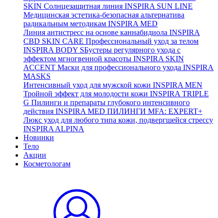
SKIN
Солнцезащитная линия
INSPIRA SUN LINE
Медицинская эстетика-безопасная альтернатива
радикальным методикам
INSPIRA MED
Линия антистресс на основе каннабидиола
INSPIRA
CBD SKIN CARE
Профессиональный уход за телом
INSPIRA BODY
SБустеры регулярного ухода с
эффектом мгногвенной красоты
INSPIRA SKIN
ACCENT
Маски для профессионального ухода
INSPIRA
MASKS
Интенсивный уход для мужской кожи
INSPIRA MEN
Тройной эффект для молодости кожи
INSPIRA TRIPLE
G
Пилинги и препараты глубокого интенсивного
действия
INSPIRA MED ПИЛИНГИ MFA: EXPERT+
Люкс уход для любого типа кожи, подвергшейся стрессу
INSPIRA ALPINA
Новинки
Тело
Акции
Косметологам