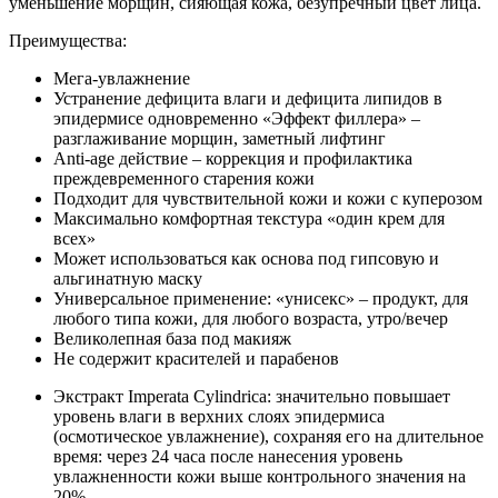
уменьшение морщин, сияющая кожа, безупречный цвет лица.
Преимущества:
Мега-увлажнение
Устранение дефицита влаги и дефицита липидов в
эпидермисе одновременно «Эффект филлера» –
разглаживание морщин, заметный лифтинг
Anti-age действие – коррекция и профилактика
преждевременного старения кожи
Подходит для чувcтвительной кожи и кожи с куперозом
Максимально комфортная текстура «один крем для
всех»
Может использоваться как основа под гипсовую и
альгинатную маску
Универсальное применение: «унисекс» – продукт, для
любого типа кожи, для любого возраста, утро/вечер
Великолепная база под макияж
Не содержит красителей и парабенов
Экстракт Imperata Cylindrica: значительно повышает
уровень влаги в верхних слоях эпидермиса
(осмотическое увлажнение), сохраняя его на длительное
время: через 24 часа после нанесения уровень
увлажненности кожи выше контрольного значения на
20%.