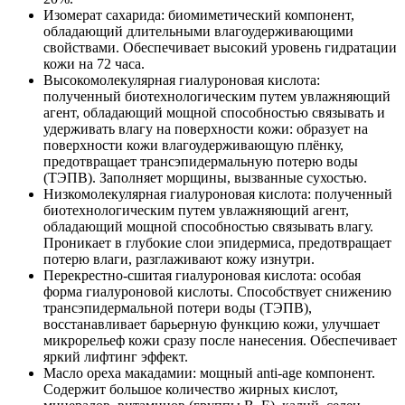
Изомерат сахарида: биомиметический компонент,
обладающий длительными влагоудерживающими
свойствами. Обеспечивает высокий уровень гидратации
кожи на 72 часа.
Высокомолекулярная гиалуроновая кислота:
полученный биотехнологическим путем увлажняющий
агент, обладающий мощной способностью связывать и
удерживать влагу на поверхности кожи: образует на
поверхности кожи влагоудерживающую плёнку,
предотвращает трансэпидермальную потерю воды
(ТЭПВ). Заполняет морщины, вызванные сухостью.
Низкомолекулярная гиалуроновая кислота: полученный
биотехнологическим путем увлажняющий агент,
обладающий мощной способностью связывать влагу.
Проникает в глубокие слои эпидермиса, предотвращает
потерю влаги, разглаживают кожу изнутри.
Перекрестно-сшитая гиалуроновая кислота: особая
форма гиалуроновой кислоты. Способствует снижению
трансэпидермальной потери воды (ТЭПВ),
восстанавливает барьерную функцию кожи, улучшает
микрорельеф кожи сразу после нанесения. Обеспечивает
яркий лифтинг эффект.
Масло ореха макадамии: мощный anti-age компонент.
Содержит большое количество жирных кислот,