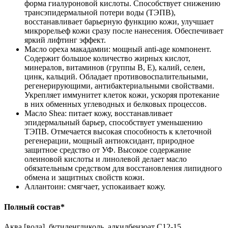
форма гиалуроновой кислоты. Способствует снижению
трансэпидермальной потери воды (ТЭПВ),
восстанавливает барьерную функцию кожи, улучшает
микрорельеф кожи сразу после нанесения. Обеспечивает
яркий лифтинг эффект.
Масло ореха макадамии: мощный anti-age компонент.
Содержит большое количество жирных кислот,
минералов, витаминов (группы B, E), калий, селен,
цинк, кальций. Обладает противовоспалительными,
регенерирующими, антибактериальными свойствами.
Укрепляет иммунитет клеток кожи, ускоряя протекание
в них обменных углеводных и белковых процессов.
Масло Shea: питает кожу, восстанавливает
эпидермальный барьер, способствует уменьшению
ТЭПВ. Отмечается высокая способность к клеточной
регенерации, мощный антиоксидант, природное
защитное средство от УФ. Высокое содержание
олеиновой кислоты и линолевой делает масло
обязательным средством для восстановления липидного
обмена и защитных свойств кожи.
Аллантоин: смягчает, успокаивает кожу.
Полный состав*
Аква [вода], бутиленгликоль, алкилбензоат С12-15,