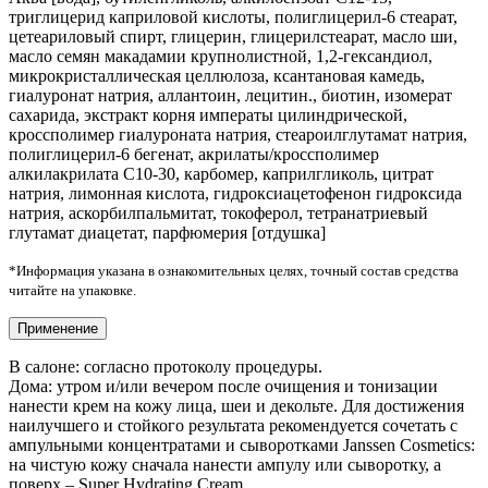
триглицерид каприловой кислоты, полиглицерил-6 стеарат,
цетеариловый спирт, глицерин, глицерилстеарат, масло ши,
масло семян макадамии крупнолистной, 1,2-гександиол,
микрокристаллическая целлюлоза, ксантановая камедь,
гиалуронат натрия, аллантоин, лецитин., биотин, изомерат
сахарида, экстракт корня императы цилиндрической,
кроссполимер гиалуроната натрия, стеароилглутамат натрия,
полиглицерил-6 бегенат, акрилаты/кроссполимер
алкилакрилата С10-30, карбомер, каприлгликоль, цитрат
натрия, лимонная кислота, гидроксиацетофенон гидроксида
натрия, аскорбилпальмитат, токоферол, тетранатриевый
глутамат диацетат, парфюмерия [отдушка]
*Информация указана в ознакомительных целях, точный состав средства
читайте на упаковке.
Применение
В салоне: согласно протоколу процедуры.
Дома: утром и/или вечером после очищения и тонизации
нанести крем на кожу лица, шеи и декольте. Для достижения
наилучшего и стойкого результата рекомендуется сочетать с
ампульными концентратами и сыворотками Janssen Cosmetics:
на чистую кожу сначала нанести ампулу или сыворотку, а
поверх – Super Hydrating Cream.