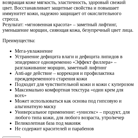
возвращая коже мягкость, эластичность, здоровый свежий
цвет. Восстанавливает защитные свойства и повышает
иммунитет кожи, надежно защищает от окислительного
стресса.
Результат: «мгновенная красота» – заметный лифтинг,
уменьшение морщин, сияющая кожа, безупречный цвет лица.
Преимущества:
Мега-увлажнение
Устранение дефицита влаги и дефицита липидов в
эпидермисе одновременно «Эффект филлера» –
разглаживание морщин, заметный лифтинг
Anti-age действие – коррекция и профилактика
преждевременного старения кожи
Подходит для чувcтвительной кожи и кожи с куперозом
Максимально комфортная текстура «один крем для
всех»
Может использоваться как основа под гипсовую и
альгинатную маску
Универсальное применение: «унисекс» – продукт, для
любого типа кожи, для любого возраста, утро/вечер
Великолепная база под макияж
Не содержит красителей и парабенов