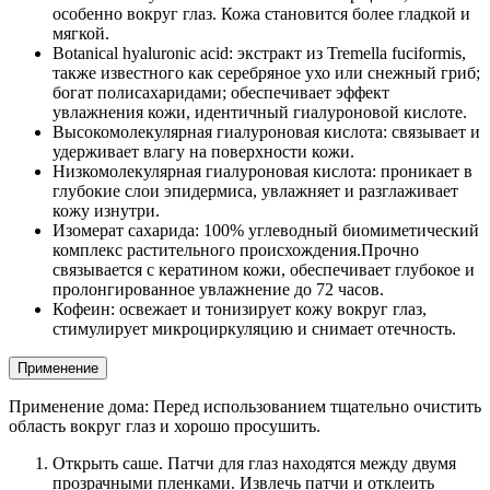
особенно вокруг глаз. Кожа становится более гладкой и
мягкой.
Botanical hyaluronic acid: экстракт из Tremella fuciformis,
также известного как серебряное ухо или снежный гриб;
богат полисахаридами; обеспечивает эффект
увлажнения кожи, идентичный гиалуроновой кислоте.
Высокомолекулярная гиалуроновая кислота: связывает и
удерживает влагу на поверхности кожи.
Низкомолекулярная гиалуроновая кислота: проникает в
глубокие слои эпидермиса, увлажняет и разглаживает
кожу изнутри.
Изомерат сахарида: 100% углеводный биомиметический
комплекс растительного происхождения.Прочно
связывается с кератином кожи, обеспечивает глубокое и
пролонгированное увлажнение до 72 часов.
Кофеин: освежает и тонизирует кожу вокруг глаз,
стимулирует микроциркуляцию и снимает отечность.
Применение
Применение дома: Перед использованием тщательно очистить
область вокруг глаз и хорошо просушить.
Открыть саше. Патчи для глаз находятся между двумя
прозрачными пленками. Извлечь патчи и отклеить