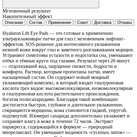
Мгновенный результат
Накопительный эффект
Описание
Состав
Применение
Совет
Доставка
Отзывы
Hyaluron Lift Eye Pads ― это готовые к применению
ультраувлажнящие патчи для глаз с мгновенным лифтинг-
эффектом. SOS-решение для интенсивного увлажнения
нежной кожи вокруг глаз и заметного разглаживания морщин.
Устраняют симптомы усталости и недостатка сна, уменьшают
отёки и тёмные круги под глазами. Результат через 20 минут
― отдохнувший вид, ощущение свежести, бодрости и
комфорта. Раствор, которым пропитаны патчи, имеет
насыщенный состав. Он содержит новый мощный
увлажняющий комплекс, в который входит гиалуроновая
кислота трех видов: высокомолекулярная, низкомолекулярная
и гиалуроновая кислота растительного происхождения,
богатая полисахаридами. Благодаря такой комбинации
достигается быстрое, глубокое и длительное увлажнение,
сокращаются морщины, кожа становится гладкой, упругой,
подтянутой. Изомерат сахарида дополнительно увлажняет и
сохраняет влагу в коже в течение 72 часов. Экстракт
паракресса, содержащийся в формуле ― природный
миорелаксант. Он уменьшает видимость «гусиных лапок» ―