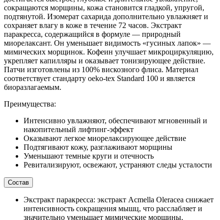
сокращаются морщины, кожа становится гладкой, упругой,
подтянутой. Изомерат сахарида дополнительно увлажняет и
сохраняет влагу в коже в течение 72 часов. Экстракт
паракресса, содержащийся в формуле ― природный
миорелаксант. Он уменьшает видимость «гусиных лапок» ―
мимических морщинок. Кофеин улучшает микроциркуляцию,
укрепляет капилляры и оказывает тонизирующее действие.
Патчи изготовлены из 100% вискозного флиса. Материал
соответствует стандарту oeko-tex Standard 100 и является
биоразлагаемым.
Преимущества:
Интенсивно увлажняют, обеспечивают мгновенный и
накопительный лифтинг-эффект
Оказывают легкое миорелаксирующее действие
Подтягивают кожу, разглаживают морщины
Уменьшают темные круги и отечность
Ревитализируют, освежают, устраняют следы усталости
Состав
Экстракт паракресса: экстракт Acmella Oleracea снижает
интенсивность сокращения мышц, что расслабляет и
значительно уменьшает мимические морщины,