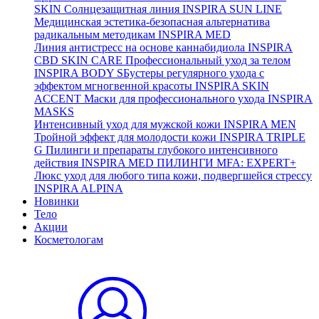
SKIN
Солнцезащитная линия
INSPIRA SUN LINE
Медицинская эстетика-безопасная альтернатива
радикальным методикам
INSPIRA MED
Линия антистресс на основе каннабидиола
INSPIRA
CBD SKIN CARE
Профессиональный уход за телом
INSPIRA BODY
SБустеры регулярного ухода с
эффектом мгногвенной красоты
INSPIRA SKIN
ACCENT
Маски для профессионального ухода
INSPIRA
MASKS
Интенсивный уход для мужской кожи
INSPIRA MEN
Тройной эффект для молодости кожи
INSPIRA TRIPLE
G
Пилинги и препараты глубокого интенсивного
действия
INSPIRA MED ПИЛИНГИ MFA: EXPERT+
Люкс уход для любого типа кожи, подвергшейся стрессу
INSPIRA ALPINA
Новинки
Тело
Акции
Косметологам