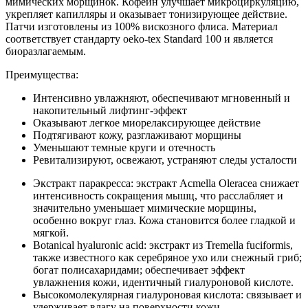
мимических морщинок. Кофеин улучшает микроциркуляцию,
укрепляет капилляры и оказывает тонизирующее действие.
Патчи изготовлены из 100% вискозного флиса. Материал
соответствует стандарту oeko-tex Standard 100 и является
биоразлагаемым.
Преимущества:
Интенсивно увлажняют, обеспечивают мгновенный и
накопительный лифтинг-эффект
Оказывают легкое миорелаксирующее действие
Подтягивают кожу, разглаживают морщины
Уменьшают темные круги и отечность
Ревитализируют, освежают, устраняют следы усталости
Экстракт паракресса: экстракт Acmella Oleracea снижает
интенсивность сокращения мышц, что расслабляет и
значительно уменьшает мимические морщины,
особенно вокруг глаз. Кожа становится более гладкой и
мягкой.
Botanical hyaluronic acid: экстракт из Tremella fuciformis,
также известного как серебряное ухо или снежный гриб;
богат полисахаридами; обеспечивает эффект
увлажнения кожи, идентичный гиалуроновой кислоте.
Высокомолекулярная гиалуроновая кислота: связывает и
удерживает влагу на поверхности кожи.