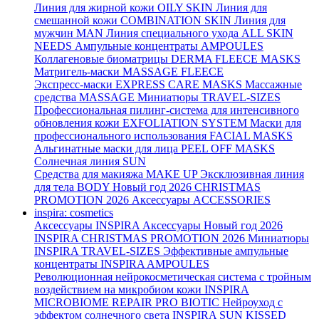
Линия для жирной кожи
OILY SKIN
Линия для
смешанной кожи
COMBINATION SKIN
Линия для
мужчин
MAN
Линия специального ухода
ALL SKIN
NEEDS
Ампульные концентраты
AMPOULES
Коллагеновые биоматрицы
DERMA FLEECE MASKS
Матригель-маски
MASSAGE FLEECE
Экспресс-маски
EXPRESS CARE MASKS
Массажные
средства
MASSAGE
Миниатюры
TRAVEL-SIZES
Профессиональная пилинг-система для интенсивного
обновления кожи
EXFOLIATION SYSTEM
Маски для
профессионального использования
FACIAL MASKS
Альгинатные маски для лица
PEEL OFF MASKS
Солнечная линия
SUN
Средства для макияжа
MAKE UP
Эксклюзивная линия
для тела
BODY
Новый год 2026
CHRISTMAS
PROMOTION 2026
Аксессуары
ACCESSORIES
inspira: cosmetics
Аксессуары
INSPIRA Аксессуары
Новый год 2026
INSPIRA CHRISTMAS PROMOTION 2026
Миниатюры
INSPIRA TRAVEL-SIZES
Эффективные ампульные
концентраты
INSPIRA AMPOULES
Революционная нейрокосметическая система с тройным
воздействием на микробиом кожи
INSPIRA
MICROBIOME REPAIR PRO BIOTIC
Нейроуход с
эффектом солнечного света
INSPIRA SUN KISSED