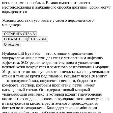
несколькими способами. В зависимости от вашего
местоположения и выбранного способа доставки, сроки могут
варьироваться.
Условия доставки уточняйте у своего персонального
менеджера.
ОСТАВИТЬ ОТЗЫВ
ПОКАЗАТЬ ЕЩЁ ОТЗЫВЫ
Описание
Hyaluron Lift Eye Pads ― это готовые к применению
ультраувлажнящие патчи для глаз с мгновенным лифтинг-
эффектом. SOS-решение для интенсивного увлажнения
нежной кожи вокруг глаз и заметного разглаживания морщин.
Устраняют симптомы усталости и недостатка сна, уменьшают
отёки и тёмные круги под глазами. Результат через 20 минут
― отдохнувший вид, ощущение свежести, бодрости и
комфорта. Раствор, которым пропитаны патчи, имеет
насыщенный состав. Он содержит новый мощный
увлажняющий комплекс, в который входит гиалуроновая
кислота трех видов: высокомолекулярная, низкомолекулярная
и гиалуроновая кислота растительного происхождения,
богатая полисахаридами. Благодаря такой комбинации
достигается быстрое, глубокое и длительное увлажнение,