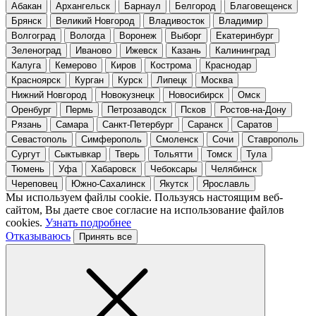
Абакан
Архангельск
Барнаул
Белгород
Благовещенск
Брянск
Великий Новгород
Владивосток
Владимир
Волгоград
Вологда
Воронеж
Выборг
Екатеринбург
Зеленоград
Иваново
Ижевск
Казань
Калининград
Калуга
Кемерово
Киров
Кострома
Краснодар
Красноярск
Курган
Курск
Липецк
Москва
Нижний Новгород
Новокузнецк
Новосибирск
Омск
Оренбург
Пермь
Петрозаводск
Псков
Ростов-на-Дону
Рязань
Самара
Санкт-Петербург
Саранск
Саратов
Севастополь
Симферополь
Смоленск
Сочи
Ставрополь
Сургут
Сыктывкар
Тверь
Тольятти
Томск
Тула
Тюмень
Уфа
Хабаровск
Чебоксары
Челябинск
Череповец
Южно-Сахалинск
Якутск
Ярославль
Мы используем файлы cookie. Пользуясь настоящим веб-
сайтом, Вы даете свое согласие на использование файлов
cookies.
Узнать подробнее
Отказываюсь
Принять все