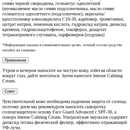
семян черной смородины, гелиантус однолетний
(неомыляемое масло семян подсолнечника, масло семян
гелиантуса однолетнего (подсолнечное), акрилаты/
кроссполимер алкилакрилата C10-30, карбомер, трометамин,
цитрат натрия, лимонная кислота, гидроксид натрия, диоксид
кремния, гидроксиацетофенон, токоферол, диацетат
тетранатриевого глутамата, парфюмерия [отдушка]
*Информация указана в ознакомительных целях, точный состав средства
читайте на упаковке.
Применение
Утром и вечером наносите на чистую кожу, избегая области
вокруг глаз, дайте впитаться. Затем нанесите lntense Calming
Cream.
Совет
Чувствительной коже необходима надежная защита от солнца,
поэтому днем мы рекомендуем наносить сыворотку
солнцезащитную основу Fасе Guard Advanced с SPF-30, а
поверх lntense Calming Cream. Ультралегкая эмульсия содержит
диоксид титана физический фильтр, эффективно отражающий
УФ-лучи.