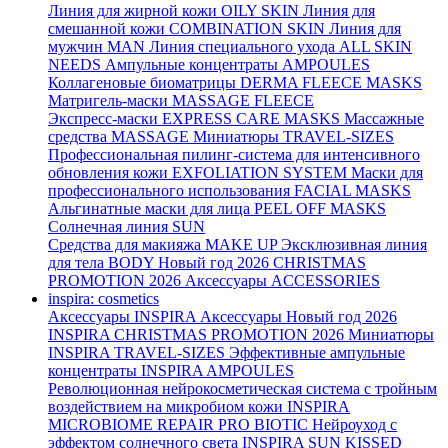
Линия для жирной кожи
OILY SKIN
Линия для
смешанной кожи
COMBINATION SKIN
Линия для
мужчин
MAN
Линия специального ухода
ALL SKIN
NEEDS
Ампульные концентраты
AMPOULES
Коллагеновые биоматрицы
DERMA FLEECE MASKS
Матригель-маски
MASSAGE FLEECE
Экспресс-маски
EXPRESS CARE MASKS
Массажные
средства
MASSAGE
Миниатюры
TRAVEL-SIZES
Профессиональная пилинг-система для интенсивного
обновления кожи
EXFOLIATION SYSTEM
Маски для
профессионального использования
FACIAL MASKS
Альгинатные маски для лица
PEEL OFF MASKS
Солнечная линия
SUN
Средства для макияжа
MAKE UP
Эксклюзивная линия
для тела
BODY
Новый год 2026
CHRISTMAS
PROMOTION 2026
Аксессуары
ACCESSORIES
inspira: cosmetics
Аксессуары
INSPIRA Аксессуары
Новый год 2026
INSPIRA CHRISTMAS PROMOTION 2026
Миниатюры
INSPIRA TRAVEL-SIZES
Эффективные ампульные
концентраты
INSPIRA AMPOULES
Революционная нейрокосметическая система с тройным
воздействием на микробиом кожи
INSPIRA
MICROBIOME REPAIR PRO BIOTIC
Нейроуход с
эффектом солнечного света
INSPIRA SUN KISSED