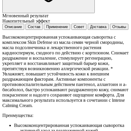
Мгновенный результат
Накопительный эффект
Описание
Состав
Применение
Совет
Доставка
Отзывы
Высококонцентрированная успокаивающая сыворотка с
комплексом Skin Defense из масла семян черной смородины,
масла подсолнечника и лекарственного растения
кардиоспермум, сходного по действию с кортизоном. Снимает
раздражение и воспаление, стимулирует регенерацию,
укрепляет и восстанавливает защитный барьер кожи,
препятствуя возникновению аллергической реакции. *
Увлажняет, повышает устойчивость кожи к внешним
раздражающим факторам. Активные компоненты с
противовоспалительным действием пантенол, аллантоин и а-
бисаболол, быстро успокаивают раздраженную кожу, снимают
покраснение и надолго сохраняют ощущение комфорта. Для
максимального результата используется в сочетании с lntense
Calming Cream.
Преимущества:
Высококонцентрированная успокаивающая сыворотка
— активный уход за раздраженной кожей