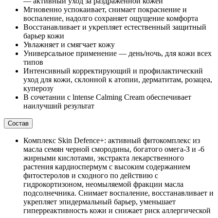
— активный уход за раздраженной кожей
Мгновенно успокаивает, снимает покраснение и
воспаление, надолго сохраняет ощущение комфорта
Восстанавливает и укрепляет естественный защитный
барьер кожи
Увлажняет и смягчает кожу
Универсальное применение — день/ночь, для кожи всех
типов
Интенсивный корректирующий и профилактический
уход для кожи, склонной к атопии, дерматитам, розацеа,
куперозу
В сочетании с lntense Calming Cream обеспечивает
наилучший результат
Состав
Комплекс Skin Defence+: активный фитокомплекс из
масла семян черной смородины, богатого омега-З и -6
жирными кислотами, экстракта лекарственного
растения кардиоспермум с высоким содержанием
фитостеролов и сходного по действию с
гидрокортизоном, неомыляемой фракции масла
подсолнечника. Снимает воспаление, восстанавливает и
укрепляет эпидермальный барьер, уменьшает
гиперреактивность кожи и снижает риск аллергической