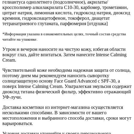
гелиантуса однолетнего (подсолнечное), акрилаты/
кроссполимер алкилакрилата C10-30, карбомер, трометамин,
цитрат натрия, лимонная кислота, гидроксид натрия, диоксид
кремния, гидроксиацетофенон, токоферол, диацетат
тетранатриевого глутамата, парфюмерия [отдушка]
*Информация указана в ознакомительных целях, точный состав средства
читайте на упаковке.
Утром и вечером наносите на чистую кожу, избегая области
вокруг глаз, дайте впитаться. Затем нанесите lntense Calming
Cream.
Чувствительной коже необходима надежная защита от солнца,
поэтому днем мы рекомендуем наносить сыворотку
солнцезащитную основу Fасе Guard Advanced с SPF-30, а
поверх lntense Calming Cream. Ультралегкая эмульсия содержит
диоксид титана физический фильтр, эффективно отражающий
УФ-лучи.
Доставка косметики из интернет-магазина осуществляется
несколькими способами. В зависимости от вашего
местоположения и выбранного способа доставки, сроки могут
варьироваться.
Условия доставки уточняйте у своего персонального