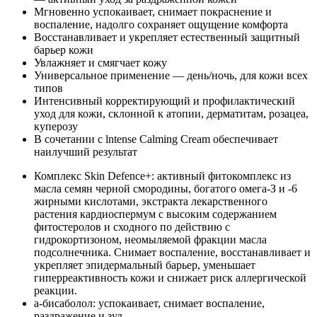
Мгновенно успокаивает, снимает покраснение и
воспаление, надолго сохраняет ощущение комфорта
Восстанавливает и укрепляет естественный защитный
барьер кожи
Увлажняет и смягчает кожу
Универсальное применение — день/ночь, для кожи всех
типов
Интенсивный корректирующий и профилактический
уход для кожи, склонной к атопии, дерматитам, розацеа,
куперозу
В сочетании с lntense Calming Cream обеспечивает
наилучший результат
Комплекс Skin Defence+: активный фитокомплекс из
масла семян черной смородины, богатого омега-З и -6
жирными кислотами, экстракта лекарственного
растения кардиоспермум с высоким содержанием
фитостеролов и сходного по действию с
гидрокортизоном, неомыляемой фракции масла
подсолнечника. Снимает воспаление, восстанавливает и
укрепляет эпидермальный барьер, уменьшает
гиперреактивность кожи и снижает риск аллергической
реакции.
а-бисаболол: успокаивает, снимает воспаление,
раздражение и зуд