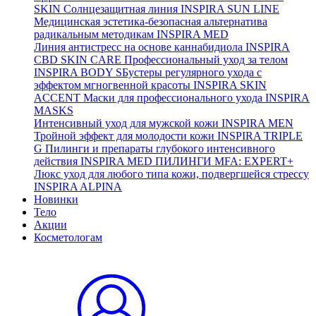
SKIN
Солнцезащитная линия
INSPIRA SUN LINE
Медицинская эстетика-безопасная альтернатива
радикальным методикам
INSPIRA MED
Линия антистресс на основе каннабидиола
INSPIRA
CBD SKIN CARE
Профессиональный уход за телом
INSPIRA BODY
SБустеры регулярного ухода с
эффектом мгногвенной красоты
INSPIRA SKIN
ACCENT
Маски для профессионального ухода
INSPIRA
MASKS
Интенсивный уход для мужской кожи
INSPIRA MEN
Тройной эффект для молодости кожи
INSPIRA TRIPLE
G
Пилинги и препараты глубокого интенсивного
действия
INSPIRA MED ПИЛИНГИ MFA: EXPERT+
Люкс уход для любого типа кожи, подвергшейся стрессу
INSPIRA ALPINA
Новинки
Тело
Акции
Косметологам