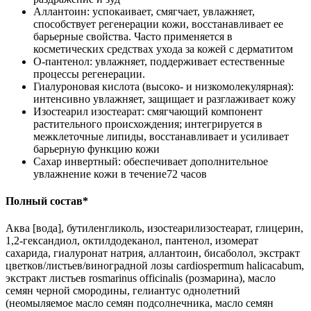
Аллантоин: успокаивает, смягчает, увлажняет,
способствует регенерации кожи, восстанавливает ее
барьерные свойства. Часто применяется в
косметических средствах ухода за кожей с дерматитом
О-пантенол: увлажняет, поддерживает естественные
процессы регенерации.
Гиалуроновая кислота (высоко- и низкомолекулярная):
интенсивно увлажняет, защищает и разглаживает кожу
Изостеарил изостеарат: смягчающий компонент
растительного происхождения; интегрируется в
межклеточные липиды, восстанавливает и усиливает
барьерную функцию кожи
Сахар инвертный: обеспечивает дополнительное
увлажнение кожи в течение72 часов
Полный состав*
Аква [вода], бутиленгликоль, изостеарилизостеарат, глицерин,
1,2-гександиол, октилдодеканол, пантенол, изомерат
сахарида, гиалуронат натрия, аллантоин, бисаболол, экстракт
цветков/листьев/виноградной лозы cardiospermum halicacabum,
экстракт листьев rosmarinus officinalis (розмарина), масло
семян черной смородины, гелиантус однолетний
(неомыляемое масло семян подсолнечника, масло семян