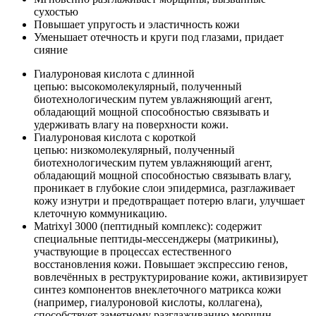
сухостью
Повышает упругость и эластичность кожи
Уменьшает отечность и круги под глазами, придает
сияние
Гиалуроновая кислота с длинной
цепью: высокомолекулярный, полученный
биотехнологическим путем увлажняющий агент,
обладающий мощной способностью связывать и
удерживать влагу на поверхности кожи.
Гиалуроновая кислота с короткой
цепью: низкомолекулярный, полученный
биотехнологическим путем увлажняющий агент,
обладающий мощной способностью связывать влагу,
проникает в глубокие слои эпидермиса, разглаживает
кожу изнутри и предотвращает потерю влаги, улучшает
клеточную коммуникацию.
Matrixyl 3000 (пептидный комплекс): содержит
специальные пептиды-мессенджеры (матрикины),
участвующие в процессах естественного
восстановления кожи. Повышает экспрессию генов,
вовлечённых в реструктурирование кожи, активизирует
синтез компонентов внеклеточного матрикса кожи
(например, гиалуроновой кислоты, коллагена),
способствует заметному разглаживанию морщин.