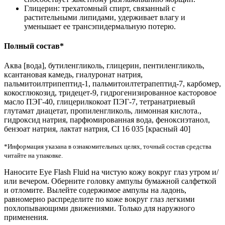
Глицерин: трехатомный спирт, связанный с
растительными липидами, удерживает влагу и
уменьшает ее трансэпидермальную потерю.
Полный состав*
Аква [вода], бутиленгликоль, глицерин, пентиленгликоль,
ксантановая камедь, гиалуронат натрия,
пальмитоилтрипептид-1, пальмитоилтетрапептид-7, карбомер,
кокосглюкозид, тридецет-9, гидрогенизированное касторовое
масло ПЭГ-40, глицерилкокоат ПЭГ-7, тетранатриевый
глутамат диацетат, пропиленгликоль, лимонная кислота.,
гидроксид натрия, парфюмированная вода, феноксиэтанол,
бензоат натрия, лактат натрия, CI 16 035 [красный 40]
*Информация указана в ознакомительных целях, точный состав средства
читайте на упаковке.
Наносите Eye Flash Fluid на чистую кожу вокруг глаз утром и/
или вечером. Оберните головку ампулы бумажной салфеткой
и отломите. Вылейте содержимое ампулы на ладонь,
равномерно распределите по коже вокруг глаз легкими
похлопывающими движениями. Только для наружного
применения.