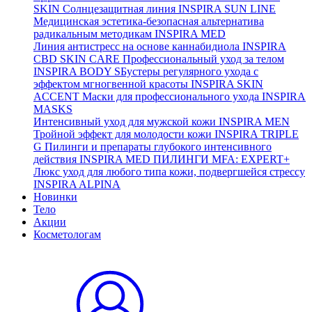
SKIN
Солнцезащитная линия
INSPIRA SUN LINE
Медицинская эстетика-безопасная альтернатива
радикальным методикам
INSPIRA MED
Линия антистресс на основе каннабидиола
INSPIRA
CBD SKIN CARE
Профессиональный уход за телом
INSPIRA BODY
SБустеры регулярного ухода с
эффектом мгногвенной красоты
INSPIRA SKIN
ACCENT
Маски для профессионального ухода
INSPIRA
MASKS
Интенсивный уход для мужской кожи
INSPIRA MEN
Тройной эффект для молодости кожи
INSPIRA TRIPLE
G
Пилинги и препараты глубокого интенсивного
действия
INSPIRA MED ПИЛИНГИ MFA: EXPERT+
Люкс уход для любого типа кожи, подвергшейся стрессу
INSPIRA ALPINA
Новинки
Тело
Акции
Косметологам