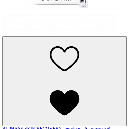
BI-PHASE SKIN RECOVERY
Двухфазный ампульный