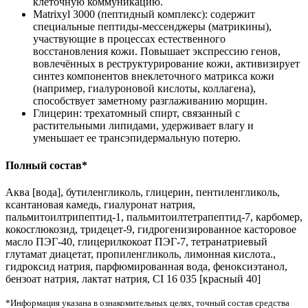
клеточную коммуникацию.
Matrixyl 3000 (пептидный комплекс): содержит
специальные пептиды-мессенджеры (матрикины),
участвующие в процессах естественного
восстановления кожи. Повышает экспрессию генов,
вовлечённых в реструктурирование кожи, активизирует
синтез компонентов внеклеточного матрикса кожи
(например, гиалуроновой кислоты, коллагена),
способствует заметному разглаживанию морщин.
Глицерин: трехатомный спирт, связанный с
растительными липидами, удерживает влагу и
уменьшает ее трансэпидермальную потерю.
Полный состав*
Аква [вода], бутиленгликоль, глицерин, пентиленгликоль,
ксантановая камедь, гиалуронат натрия,
пальмитоилтрипептид-1, пальмитоилтетрапептид-7, карбомер,
кокосглюкозид, тридецет-9, гидрогенизированное касторовое
масло ПЭГ-40, глицерилкокоат ПЭГ-7, тетранатриевый
глутамат диацетат, пропиленгликоль, лимонная кислота.,
гидроксид натрия, парфюмированная вода, феноксиэтанол,
бензоат натрия, лактат натрия, CI 16 035 [красный 40]
*Информация указана в ознакомительных целях, точный состав средства