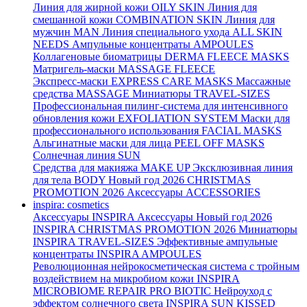
Линия для жирной кожи
OILY SKIN
Линия для
смешанной кожи
COMBINATION SKIN
Линия для
мужчин
MAN
Линия специального ухода
ALL SKIN
NEEDS
Ампульные концентраты
AMPOULES
Коллагеновые биоматрицы
DERMA FLEECE MASKS
Матригель-маски
MASSAGE FLEECE
Экспресс-маски
EXPRESS CARE MASKS
Массажные
средства
MASSAGE
Миниатюры
TRAVEL-SIZES
Профессиональная пилинг-система для интенсивного
обновления кожи
EXFOLIATION SYSTEM
Маски для
профессионального использования
FACIAL MASKS
Альгинатные маски для лица
PEEL OFF MASKS
Солнечная линия
SUN
Средства для макияжа
MAKE UP
Эксклюзивная линия
для тела
BODY
Новый год 2026
CHRISTMAS
PROMOTION 2026
Аксессуары
ACCESSORIES
inspira: cosmetics
Аксессуары
INSPIRA Аксессуары
Новый год 2026
INSPIRA CHRISTMAS PROMOTION 2026
Миниатюры
INSPIRA TRAVEL-SIZES
Эффективные ампульные
концентраты
INSPIRA AMPOULES
Революционная нейрокосметическая система с тройным
воздействием на микробиом кожи
INSPIRA
MICROBIOME REPAIR PRO BIOTIC
Нейроуход с
эффектом солнечного света
INSPIRA SUN KISSED