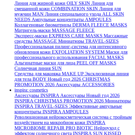
Линия для жирной кожи
OILY SKIN
Линия для
смешанной кожи
COMBINATION SKIN
Линия для
мужчин
MAN
Линия специального ухода
ALL SKIN
NEEDS
Ампульные концентраты
AMPOULES
Коллагеновые биоматрицы
DERMA FLEECE MASKS
Матригель-маски
MASSAGE FLEECE
Экспресс-маски
EXPRESS CARE MASKS
Массажные
средства
MASSAGE
Миниатюры
TRAVEL-SIZES
Профессиональная пилинг-система для интенсивного
обновления кожи
EXFOLIATION SYSTEM
Маски для
профессионального использования
FACIAL MASKS
Альгинатные маски для лица
PEEL OFF MASKS
Солнечная линия
SUN
Средства для макияжа
MAKE UP
Эксклюзивная линия
для тела
BODY
Новый год 2026
CHRISTMAS
PROMOTION 2026
Аксессуары
ACCESSORIES
inspira: cosmetics
Аксессуары
INSPIRA Аксессуары
Новый год 2026
INSPIRA CHRISTMAS PROMOTION 2026
Миниатюры
INSPIRA TRAVEL-SIZES
Эффективные ампульные
концентраты
INSPIRA AMPOULES
Революционная нейрокосметическая система с тройным
воздействием на микробиом кожи
INSPIRA
MICROBIOME REPAIR PRO BIOTIC
Нейроуход с
эффектом солнечного света
INSPIRA SUN KISSED