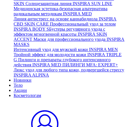
SKIN
Солнцезащитная линия
INSPIRA SUN LINE
Медицинская эстетика-безопасная альтернатива
радикальным методикам
INSPIRA MED
Линия антистресс на основе каннабидиола
INSPIRA
CBD SKIN CARE
Профессиональный уход за телом
INSPIRA BODY
SБустеры регулярного ухода с
эффектом мгногвенной красоты
INSPIRA SKIN
ACCENT
Маски для профессионального ухода
INSPIRA
MASKS
Интенсивный уход для мужской кожи
INSPIRA MEN
Тройной эффект для молодости кожи
INSPIRA TRIPLE
G
Пилинги и препараты глубокого интенсивного
действия
INSPIRA MED ПИЛИНГИ MFA: EXPERT+
Люкс уход для любого типа кожи, подвергшейся стрессу
INSPIRA ALPINA
Новинки
Тело
Акции
Косметологам