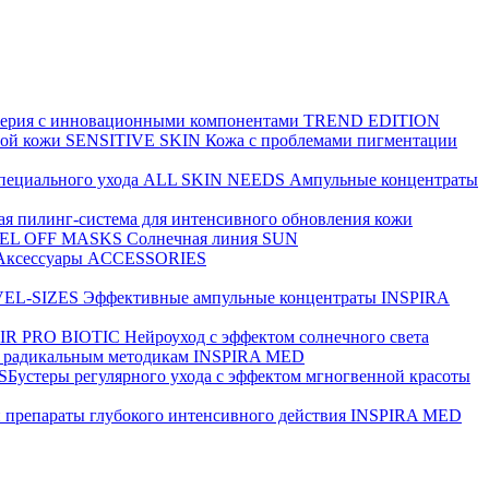
серия с инновационными компонентами
TREND EDITION
ной кожи
SENSITIVE SKIN
Кожа с проблемами пигментации
пециального ухода
ALL SKIN NEEDS
Ампульные концентраты
я пилинг-система для интенсивного обновления кожи
EL OFF MASKS
Солнечная линия
SUN
Аксессуары
ACCESSORIES
VEL-SIZES
Эффективные ампульные концентраты
INSPIRA
IR PRO BIOTIC
Нейроуход с эффектом солнечного света
а радикальным методикам
INSPIRA MED
SБустеры регулярного ухода с эффектом мгногвенной красоты
 препараты глубокого интенсивного действия
INSPIRA MED