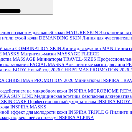
ения возрастом для вашей кожи
MATURE SKIN
Эксклюзивная 
й и/или сухой кожи
DEMANDING SKIN
Линия для чувствитель
й кожи
COMBINATION SKIN
Линия для мужчин
MAN
Линия с
E MASKS
Матригель-маски
MASSAGE FLEECE
дства
MASSAGE
Миниатюры
TRAVEL-SIZES
Профессиональна
использования
FACIAL MASKS
Альгинатные маски для лица
PE
я тела
BODY
Новый год 2026
CHRISTMAS PROMOTION 2026
RA CHRISTMAS PROMOTION 2026
Миниатюры
INSPIRA TRA
воздействием на микробиом кожи
INSPIRA MICROBIOME REPA
PIRA SUN LINE
Медицинская эстетика-безопасная альтернатив
 SKIN CARE
Профессиональный уход за телом
INSPIRA BODY
ухода
INSPIRA MASKS
йной эффект для молодости кожи
INSPIRA TRIPLE G
Пилинги и
кожи, подвергшейся стрессу
INSPIRA ALPINA