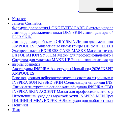
Каталог
Janssen Cosmetics
Формула долголетия
LONGEVITY CARE
Система управл
Линия для увлажнения кожи
DRY SKIN
Линия для зрело
FAIR SKIN
Линия для жирной кожи
OILY SKIN
Линия для смешанно
AMPOULES
Коллагеновые биоматрицы
DERMA FLEEC
Экспресс-маски
EXPRESS CARE MASKS
Массажные сре
EXFOLIATION SYSTEM
Маски для профессионального 
Средства для макияжа
MAKE UP
Эксклюзивная линия дл
inspira: cosmetics
Аксессуары
INSPIRA Аксессуары
Новый год 2026
INSPI
AMPOULES
Революционная нейрокосметическая система с тройным 
INSPIRA SUN KISSED SKIN
Солнцезащитная линия
INS
Линия антистресс на основе каннабидиола
INSPIRA CBD
INSPIRA SKIN ACCENT
Маски для профессионального 
Интенсивный уход для мужской кожи
INSPIRA MEN
Тро
ПИЛИНГИ MFA: EXPERT+
Люкс уход для любого типа 
Новинки
Тело