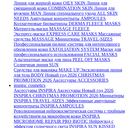
Линия для жирной кожи
OILY SKIN
Линия для
смешанной кожи
COMBINATION SKIN
Линия для
мужчин
MAN
Линия специального ухода
ALL SKIN
NEEDS
Ампульные концентраты
AMPOULES
Коллагеновые биоматрицы
DERMA FLEECE MASKS
Матригель-маски
MASSAGE FLEECE
Экспресс-маски
EXPRESS CARE MASKS
Массажные
средства
MASSAGE
Миниатюры
TRAVEL-SIZES
Профессиональная пилинг-система для интенсивного
обновления кожи
EXFOLIATION SYSTEM
Маски для
профессионального использования
FACIAL MASKS
Альгинатные маски для лица
PEEL OFF MASKS
Солнечная линия
SUN
Средства для макияжа
MAKE UP
Эксклюзивная линия
для тела
BODY
Новый год 2026
CHRISTMAS
PROMOTION 2026
Аксессуары
ACCESSORIES
inspira: cosmetics
Аксессуары
INSPIRA Аксессуары
Новый год 2026
INSPIRA CHRISTMAS PROMOTION 2026
Миниатюры
INSPIRA TRAVEL-SIZES
Эффективные ампульные
концентраты
INSPIRA AMPOULES
Революционная нейрокосметическая система с тройным
воздействием на микробиом кожи
INSPIRA
MICROBIOME REPAIR PRO BIOTIC
Нейроуход с
эффектом солнечного света
INSPIRA SUN KISSED