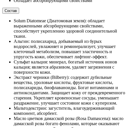
Обладает абсорбирующими свойствами
Состав
Solum Diatomeae (Диатомовая земля): обладает
выраженными абсорбирующими свойствами,
способствует укреплению здоровой соединительной
ткани.
Альгин: полисахарид, добываемый из бурых
водорослей, увлажняет и реминерализует, улучшает
клеточный метаболизм, повышает эластичность и
упругость кожи, обеспечивает лифтинг-эффект.
Сульфат кальция: минерал, богатый источник ионов
кальция; является абразивом, удаляет загрязнения с
поверхности кожи.
Экстракт черники (Bilberry): содержит дубильные
вещества, уроловые кислоты, фруктовые кислоты,
полисахариды, биофлаваноиды. Богат витаминами и
антиоксидантами. Защищает кожу от преждевременного
старения. Укрепляет кровеносные сосуды, уменьшает
раздражение, улучшает состояние кожи с куперозом.
Мальтодекстрин: загуститель, влагоудерживающий
компонент, абсорбент.
Масло цветков дамасской розы (Rosa Damascena): масло
дамасской розы богато фенолами, которые оказывают