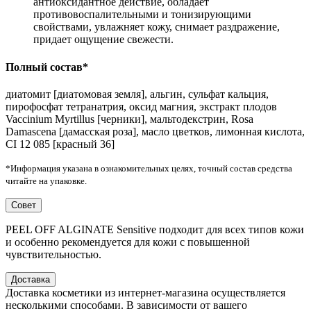
антиоксидантное действие, обладает
противовоспалительными и тонизирующими
свойствами, увлажняет кожу, снимает раздражение,
придает ощущение свежести.
Полный состав*
диатомит [диатомовая земля], альгин, сульфат кальция,
пирофосфат тетранатрия, оксид магния, экстракт плодов
Vaccinium Myrtillus [черники], мальтодекстрин, Rosa
Damascena [дамасская роза], масло цветков, лимонная кислота,
CI 12 085 [красный 36]
*Информация указана в ознакомительных целях, точный состав средства
читайте на упаковке.
Совет
PEEL OFF ALGINATE Sensitive подходит для всех типов кожи
и особенно рекомендуется для кожи с повышенной
чувствительностью.
Доставка
Доставка косметики из интернет-магазина осуществляется
несколькими способами. В зависимости от вашего