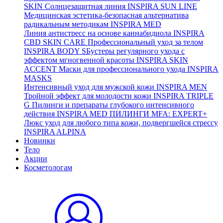
SKIN
Солнцезащитная линия
INSPIRA SUN LINE
Медицинская эстетика-безопасная альтернатива
радикальным методикам
INSPIRA MED
Линия антистресс на основе каннабидиола
INSPIRA
CBD SKIN CARE
Профессиональный уход за телом
INSPIRA BODY
SБустеры регулярного ухода с
эффектом мгногвенной красоты
INSPIRA SKIN
ACCENT
Маски для профессионального ухода
INSPIRA
MASKS
Интенсивный уход для мужской кожи
INSPIRA MEN
Тройной эффект для молодости кожи
INSPIRA TRIPLE
G
Пилинги и препараты глубокого интенсивного
действия
INSPIRA MED ПИЛИНГИ MFA: EXPERT+
Люкс уход для любого типа кожи, подвергшейся стрессу
INSPIRA ALPINA
Новинки
Тело
Акции
Косметологам