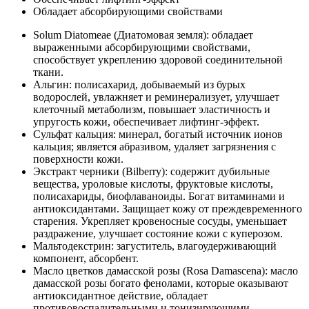
Обладает абсорбирующими свойствами
Solum Diatomeae (Диатомовая земля): обладает
выраженными абсорбирующими свойствами,
способствует укреплению здоровой соединительной
ткани.
Альгин: полисахарид, добываемый из бурых
водорослей, увлажняет и реминерализует, улучшает
клеточный метаболизм, повышает эластичность и
упругость кожи, обеспечивает лифтинг-эффект.
Сульфат кальция: минерал, богатый источник ионов
кальция; является абразивом, удаляет загрязнения с
поверхности кожи.
Экстракт черники (Bilberry): содержит дубильные
вещества, уроловые кислоты, фруктовые кислоты,
полисахариды, биофлаваноиды. Богат витаминами и
антиоксидантами. Защищает кожу от преждевременного
старения. Укрепляет кровеносные сосуды, уменьшает
раздражение, улучшает состояние кожи с куперозом.
Мальтодекстрин: загуститель, влагоудерживающий
компонент, абсорбент.
Масло цветков дамасской розы (Rosa Damascena): масло
дамасской розы богато фенолами, которые оказывают
антиоксидантное действие, обладает
противовоспалительными и тонизирующими