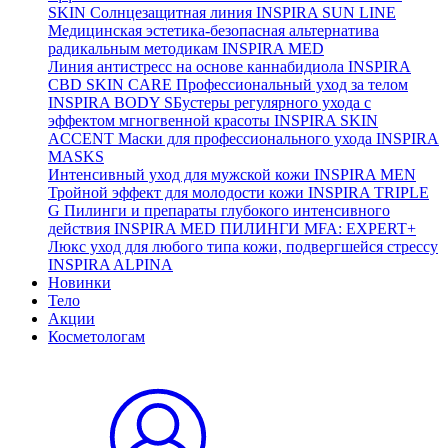
SKIN
Солнцезащитная линия
INSPIRA SUN LINE
Медицинская эстетика-безопасная альтернатива
радикальным методикам
INSPIRA MED
Линия антистресс на основе каннабидиола
INSPIRA
CBD SKIN CARE
Профессиональный уход за телом
INSPIRA BODY
SБустеры регулярного ухода с
эффектом мгногвенной красоты
INSPIRA SKIN
ACCENT
Маски для профессионального ухода
INSPIRA
MASKS
Интенсивный уход для мужской кожи
INSPIRA MEN
Тройной эффект для молодости кожи
INSPIRA TRIPLE
G
Пилинги и препараты глубокого интенсивного
действия
INSPIRA MED ПИЛИНГИ MFA: EXPERT+
Люкс уход для любого типа кожи, подвергшейся стрессу
INSPIRA ALPINA
Новинки
Тело
Акции
Косметологам