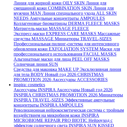
Линия для жирной кожи
OILY SKIN
Линия для
смешанной кожи
COMBINATION SKIN
Линия для
мужчин
MAN
Линия специального ухода
ALL SKIN
NEEDS
Ампульные концентраты
AMPOULES
Коллагеновые биоматрицы
DERMA FLEECE MASKS
Матригель-маски
MASSAGE FLEECE
Экспресс-маски
EXPRESS CARE MASKS
Массажные
средства
MASSAGE
Миниатюры
TRAVEL-SIZES
Профессиональная пилинг-система для интенсивного
обновления кожи
EXFOLIATION SYSTEM
Маски для
профессионального использования
FACIAL MASKS
Альгинатные маски для лица
PEEL OFF MASKS
Солнечная линия
SUN
Средства для макияжа
MAKE UP
Эксклюзивная линия
для тела
BODY
Новый год 2026
CHRISTMAS
PROMOTION 2026
Аксессуары
ACCESSORIES
inspira: cosmetics
Аксессуары
INSPIRA Аксессуары
Новый год 2026
INSPIRA CHRISTMAS PROMOTION 2026
Миниатюры
INSPIRA TRAVEL-SIZES
Эффективные ампульные
концентраты
INSPIRA AMPOULES
Революционная нейрокосметическая система с тройным
воздействием на микробиом кожи
INSPIRA
MICROBIOME REPAIR PRO BIOTIC
Нейроуход с
эффектом солнечного света
INSPIRA SUN KISSED