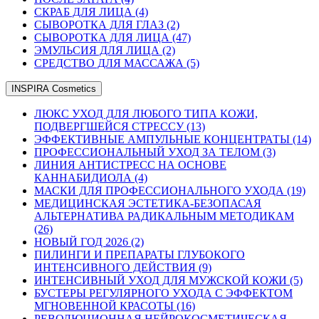
СКРАБ ДЛЯ ЛИЦА (4)
СЫВОРОТКА ДЛЯ ГЛАЗ (2)
СЫВОРОТКА ДЛЯ ЛИЦА (47)
ЭМУЛЬСИЯ ДЛЯ ЛИЦА (2)
СРЕДСТВО ДЛЯ МАССАЖА (5)
INSPIRA Cosmetics
ЛЮКС УХОД ДЛЯ ЛЮБОГО ТИПА КОЖИ,
ПОДВЕРГШЕЙСЯ СТРЕССУ (13)
ЭФФЕКТИВНЫЕ АМПУЛЬНЫЕ КОНЦЕНТРАТЫ (14)
ПРОФЕССИОНАЛЬНЫЙ УХОД ЗА ТЕЛОМ (3)
ЛИНИЯ АНТИСТРЕСС НА ОСНОВЕ
КАННАБИДИОЛА (4)
МАСКИ ДЛЯ ПРОФЕССИОНАЛЬНОГО УХОДА (19)
МЕДИЦИНСКАЯ ЭСТЕТИКА-БЕЗОПАСАЯ
АЛЬТЕРНАТИВА РАДИКАЛЬНЫМ МЕТОДИКАМ
(26)
НОВЫЙ ГОД 2026 (2)
ПИЛИНГИ И ПРЕПАРАТЫ ГЛУБОКОГО
ИНТЕНСИВНОГО ДЕЙСТВИЯ (9)
ИНТЕНСИВНЫЙ УХОД ДЛЯ МУЖСКОЙ КОЖИ (5)
БУСТЕРЫ РЕГУЛЯРНОГО УХОДА С ЭФФЕКТОМ
МГНОВЕННОЙ КРАСОТЫ (16)
РЕВОЛЮЦИОННАЯ НЕЙРОКОСМЕТИЧЕСКАЯ