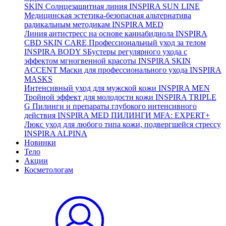
SKIN
Солнцезащитная линия
INSPIRA SUN LINE
Медицинская эстетика-безопасная альтернатива
радикальным методикам
INSPIRA MED
Линия антистресс на основе каннабидиола
INSPIRA
CBD SKIN CARE
Профессиональный уход за телом
INSPIRA BODY
SБустеры регулярного ухода с
эффектом мгногвенной красоты
INSPIRA SKIN
ACCENT
Маски для профессионального ухода
INSPIRA
MASKS
Интенсивный уход для мужской кожи
INSPIRA MEN
Тройной эффект для молодости кожи
INSPIRA TRIPLE
G
Пилинги и препараты глубокого интенсивного
действия
INSPIRA MED ПИЛИНГИ MFA: EXPERT+
Люкс уход для любого типа кожи, подвергшейся стрессу
INSPIRA ALPINA
Новинки
Тело
Акции
Косметологам