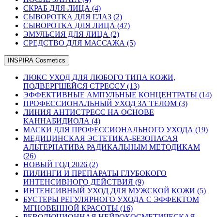
СКРАБ ДЛЯ ЛИЦА (4)
СЫВОРОТКА ДЛЯ ГЛАЗ (2)
СЫВОРОТКА ДЛЯ ЛИЦА (47)
ЭМУЛЬСИЯ ДЛЯ ЛИЦА (2)
СРЕДСТВО ДЛЯ МАССАЖА (5)
INSPIRA Cosmetics
ЛЮКС УХОД ДЛЯ ЛЮБОГО ТИПА КОЖИ,
ПОДВЕРГШЕЙСЯ СТРЕССУ (13)
ЭФФЕКТИВНЫЕ АМПУЛЬНЫЕ КОНЦЕНТРАТЫ (14)
ПРОФЕССИОНАЛЬНЫЙ УХОД ЗА ТЕЛОМ (3)
ЛИНИЯ АНТИСТРЕСС НА ОСНОВЕ
КАННАБИДИОЛА (4)
МАСКИ ДЛЯ ПРОФЕССИОНАЛЬНОГО УХОДА (19)
МЕДИЦИНСКАЯ ЭСТЕТИКА-БЕЗОПАСАЯ
АЛЬТЕРНАТИВА РАДИКАЛЬНЫМ МЕТОДИКАМ
(26)
НОВЫЙ ГОД 2026 (2)
ПИЛИНГИ И ПРЕПАРАТЫ ГЛУБОКОГО
ИНТЕНСИВНОГО ДЕЙСТВИЯ (9)
ИНТЕНСИВНЫЙ УХОД ДЛЯ МУЖСКОЙ КОЖИ (5)
БУСТЕРЫ РЕГУЛЯРНОГО УХОДА С ЭФФЕКТОМ
МГНОВЕННОЙ КРАСОТЫ (16)
РЕВОЛЮЦИОННАЯ НЕЙРОКОСМЕТИЧЕСКАЯ