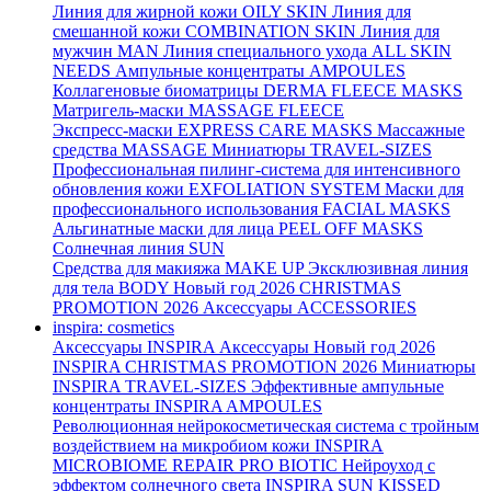
Линия для жирной кожи
OILY SKIN
Линия для
смешанной кожи
COMBINATION SKIN
Линия для
мужчин
MAN
Линия специального ухода
ALL SKIN
NEEDS
Ампульные концентраты
AMPOULES
Коллагеновые биоматрицы
DERMA FLEECE MASKS
Матригель-маски
MASSAGE FLEECE
Экспресс-маски
EXPRESS CARE MASKS
Массажные
средства
MASSAGE
Миниатюры
TRAVEL-SIZES
Профессиональная пилинг-система для интенсивного
обновления кожи
EXFOLIATION SYSTEM
Маски для
профессионального использования
FACIAL MASKS
Альгинатные маски для лица
PEEL OFF MASKS
Солнечная линия
SUN
Средства для макияжа
MAKE UP
Эксклюзивная линия
для тела
BODY
Новый год 2026
CHRISTMAS
PROMOTION 2026
Аксессуары
ACCESSORIES
inspira: cosmetics
Аксессуары
INSPIRA Аксессуары
Новый год 2026
INSPIRA CHRISTMAS PROMOTION 2026
Миниатюры
INSPIRA TRAVEL-SIZES
Эффективные ампульные
концентраты
INSPIRA AMPOULES
Революционная нейрокосметическая система с тройным
воздействием на микробиом кожи
INSPIRA
MICROBIOME REPAIR PRO BIOTIC
Нейроуход с
эффектом солнечного света
INSPIRA SUN KISSED