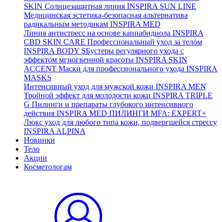
SKIN
Солнцезащитная линия
INSPIRA SUN LINE
Медицинская эстетика-безопасная альтернатива
радикальным методикам
INSPIRA MED
Линия антистресс на основе каннабидиола
INSPIRA
CBD SKIN CARE
Профессиональный уход за телом
INSPIRA BODY
SБустеры регулярного ухода с
эффектом мгногвенной красоты
INSPIRA SKIN
ACCENT
Маски для профессионального ухода
INSPIRA
MASKS
Интенсивный уход для мужской кожи
INSPIRA MEN
Тройной эффект для молодости кожи
INSPIRA TRIPLE
G
Пилинги и препараты глубокого интенсивного
действия
INSPIRA MED ПИЛИНГИ MFA: EXPERT+
Люкс уход для любого типа кожи, подвергшейся стрессу
INSPIRA ALPINA
Новинки
Тело
Акции
Косметологам