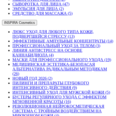
СЫВОРОТКА ДЛЯ ЛИЦА (47)
ЭМУЛЬСИЯ ДЛЯ ЛИЦА (2)
СРЕДСТВО ДЛЯ МАССАЖА (5)
INSPIRA Cosmetics
ЛЮКС УХОД ДЛЯ ЛЮБОГО ТИПА КОЖИ,
ПОДВЕРГШЕЙСЯ СТРЕССУ (13)
ЭФФЕКТИВНЫЕ АМПУЛЬНЫЕ КОНЦЕНТРАТЫ (14)
ПРОФЕССИОНАЛЬНЫЙ УХОД ЗА ТЕЛОМ (3)
ЛИНИЯ АНТИСТРЕСС НА ОСНОВЕ
КАННАБИДИОЛА (4)
МАСКИ ДЛЯ ПРОФЕССИОНАЛЬНОГО УХОДА (19)
МЕДИЦИНСКАЯ ЭСТЕТИКА-БЕЗОПАСАЯ
АЛЬТЕРНАТИВА РАДИКАЛЬНЫМ МЕТОДИКАМ
(26)
НОВЫЙ ГОД 2026 (2)
ПИЛИНГИ И ПРЕПАРАТЫ ГЛУБОКОГО
ИНТЕНСИВНОГО ДЕЙСТВИЯ (9)
ИНТЕНСИВНЫЙ УХОД ДЛЯ МУЖСКОЙ КОЖИ (5)
БУСТЕРЫ РЕГУЛЯРНОГО УХОДА С ЭФФЕКТОМ
МГНОВЕННОЙ КРАСОТЫ (16)
РЕВОЛЮЦИОННАЯ НЕЙРОКОСМЕТИЧЕСКАЯ
СИСТЕМА С ТРОЙНЫМ ВОЗДЕЙСТВИЕМ НА
МИКРОБИОМ КОЖИ (4)