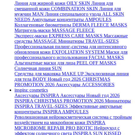
Линия для жирной кожи
OILY SKIN
Линия для
смешанной кожи
COMBINATION SKIN
Линия для
мужчин
MAN
Линия специального ухода
ALL SKIN
NEEDS
Ампульные концентраты
AMPOULES
Коллагеновые биоматрицы
DERMA FLEECE MASKS
Матригель-маски
MASSAGE FLEECE
Экспресс-маски
EXPRESS CARE MASKS
Массажные
средства
MASSAGE
Миниатюры
TRAVEL-SIZES
Профессиональная пилинг-система для интенсивного
обновления кожи
EXFOLIATION SYSTEM
Маски для
профессионального использования
FACIAL MASKS
Альгинатные маски для лица
PEEL OFF MASKS
Солнечная линия
SUN
Средства для макияжа
MAKE UP
Эксклюзивная линия
для тела
BODY
Новый год 2026
CHRISTMAS
PROMOTION 2026
Аксессуары
ACCESSORIES
inspira: cosmetics
Аксессуары
INSPIRA Аксессуары
Новый год 2026
INSPIRA CHRISTMAS PROMOTION 2026
Миниатюры
INSPIRA TRAVEL-SIZES
Эффективные ампульные
концентраты
INSPIRA AMPOULES
Революционная нейрокосметическая система с тройным
воздействием на микробиом кожи
INSPIRA
MICROBIOME REPAIR PRO BIOTIC
Нейроуход с
эффектом солнечного света
INSPIRA SUN KISSED